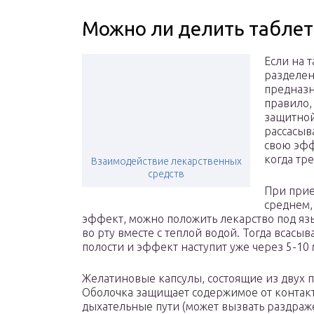
Можно ли делить таблет
Если на 
разделени
предназн
правило,
защитной
рассасыв
свою эфф
когда тр
Взаимодействие лекарственных
средств
При прие
среднем,
эффект, можно положить лекарство под яз
во рту вместе с теплой водой. Тогда всасы
полости и эффект наступит уже через 5-10 
Желатиновые капсулы, состоящие из двух п
Оболочка защищает содержимое от контакта
дыхательные пути (может вызвать раздраж