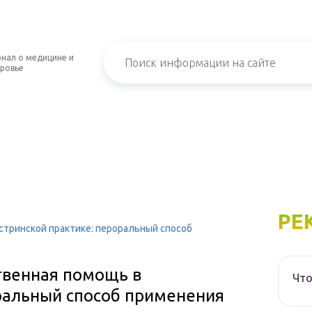
нал о медицине и
ровье
РЕ
стринской практике: пероральный способ
твенная помощь в
Что
оральный способ применения