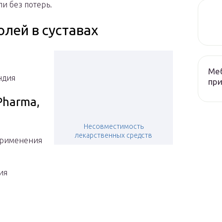
ли без потерь.
олей в суставах
Меб
Индия
при
Pharma,
Несовместимость
лекарственных средств
 применения
ия