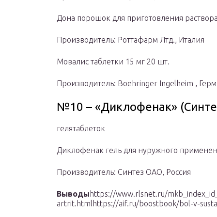
Дона порошок для приготовления раствора 
Производитель: Роттафарм Лтд., Италия
Мовалис таблетки 15 мг 20 шт.
Производитель: Boehringer Ingelheim , Гер
№10 – «Диклофенак» (Синтез
гелятаблеток
Диклофенак гель для нуружного применен
Производитель: Синтез ОАО, Россия
Выводы
https://www.rlsnet.ru/mkb_index_id_
artrit.htmlhttps://aif.ru/boostbook/bol-v-sust