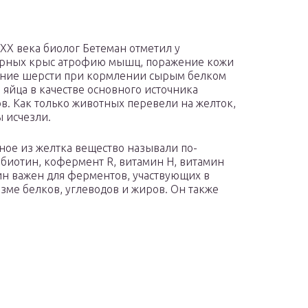
 XX века биолог Бетеман отметил у
орных крыс атрофию мышц, поражение кожи
ение шерсти при кормлении сырым белком
 яйца в качестве основного источника
в. Как только животных перевели на желток,
 исчезли.
ое из желтка вещество называли по-
 биотин, кофермент R, витамин H, витамин
ин важен для ферментов, участвующих в
зме белков, углеводов и жиров. Он также