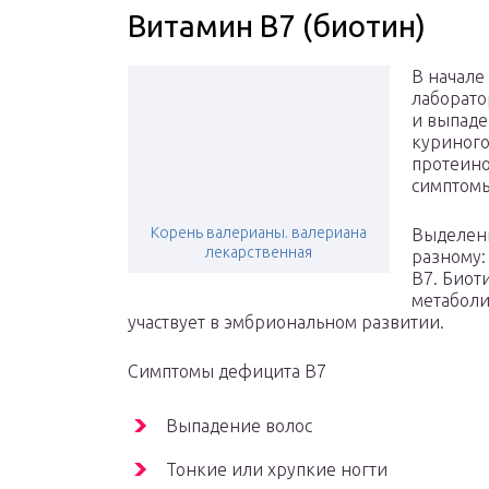
Витамин B7 (биотин)
В начале
лаборат
и выпад
куриного
протеино
симптомы
Корень валерианы. валериана
Выделенн
лекарственная
разному:
B7. Биот
метаболи
участвует в эмбриональном развитии.
Симптомы дефицита B7
Выпадение волос
Тонкие или хрупкие ногти