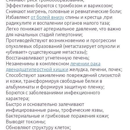
Эффективно борются с тромбозом и варикозом;
Снимают мигрень, головные и ревматические боли;
Избавляют
от болей внизу
спины и крестца ,при
радикулите и воспалении органов малого таза;
Легко понижают артериальное давление, что важно
для начальных стадий гипертонии;
Противодействуют возникновению и прогрессии
опухолевых образований (метастазирует опухоли и
«убивает» существующие метастазы);
Восстанавливают угнетенную печень;
Незаменимы в комплексном
лечении рака
двенадцатиперстной кишки
желудка, печени, почек;
Способствуют заживлению повреждений слизистой
и кожи, трансформируя свободные белки в
альбуминаты и формируя защитную пленку;
Борются с заболеваниями инфекционного
характера;
Быстро и основательно залечивают
инфицированные раны, трофические язвы,
бактериальные и грибковые поражения кожи;
Выводят токсины;
Обновляют структуру клеток;