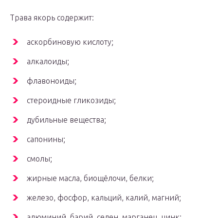
Трава якорь содержит:
аскорбиновую кислоту;
алкалоиды;
флавоноиды;
стероидные гликозиды;
дубильные вещества;
сапонины;
смолы;
жирные масла, биощёлочи, белки;
железо, фосфор, кальций, калий, магний;
алюминий, барий, селен, марганец, цинк;