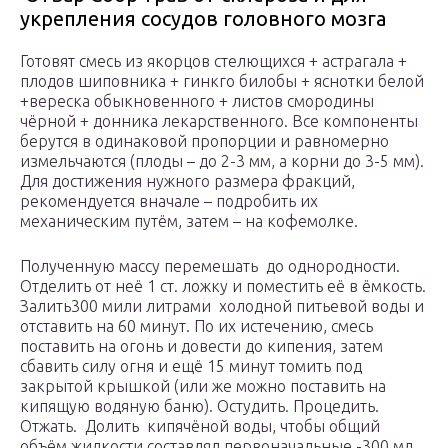
укрепления сосудов головного мозга
Готовят смесь из якорцов стелющихся + астрагала +
плодов шиповника + гинкго билобы + яснотки белой
+вереска обыкновенного + листов смородины
чёрной + донника лекарственного. Все компоненты
берутся в одинаковой пропорции и равномерно
измельчаются (плоды – до 2-3 мм, а корни до 3-5 мм).
Для достижения нужного размера фракций,
рекомендуется вначале – подробить их
механическим путём, затем – на кофемолке.
Полученную массу перемешать до однородности.
Отделить от неё 1 ст. ложку и поместить её в ёмкость.
Залить300 мили литрами холодной питьевой воды и
отставить на 60 минут. По их истечению, смесь
поставить на огонь и довести до кипения, затем
сбавить силу огня и ещё 15 минут томить под
закрытой крышкой (или же можно поставить на
кипящую водяную баню). Остудить. Процедить.
Отжать. Долить кипячёной воды, чтобы общий
объём жидкости составлял первоначальные -300 мл.