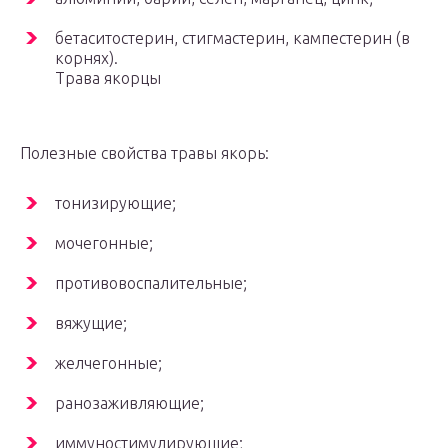
бетаситостерин, стигмастерин, кампестерин (в
корнях).
Трава якорцы
Полезные свойства травы якорь:
тонизирующие;
мочегонные;
противовоспалительные;
вяжущие;
желчегонные;
ранозаживляющие;
иммуностимулирующие;