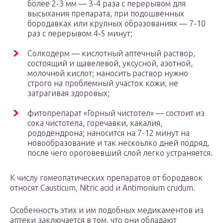
более 2-3 мм — 3-4 раза с перерывом для
высыхания препарата, при подошвенных
бородавках или крупных образованиях — 7-10
раз с перерывом 4-5 минут;
Солкодерм — кислотный аптечный раствор,
состоящий и щавелевой, уксусной, азотной,
молочной кислот; наносить раствор нужно
строго на проблемный участок кожи, не
затрагивая здоровых;
фитопрепарат «Горный чистотел» — состоит из
сока чистотела, горечавки, какалия,
рододендрона; наносится на 7-12 минут на
новообразование и так нескоьлко дней подряд,
после чего ороговевший слой легко устраняется.
К числу гомеопатических препаратов от бородавок
относят Causticum, Nitric acid и Antimonium crudum.
Особенность этих и им подобных медикаментов из
аптеки заключается в том, что они обладают