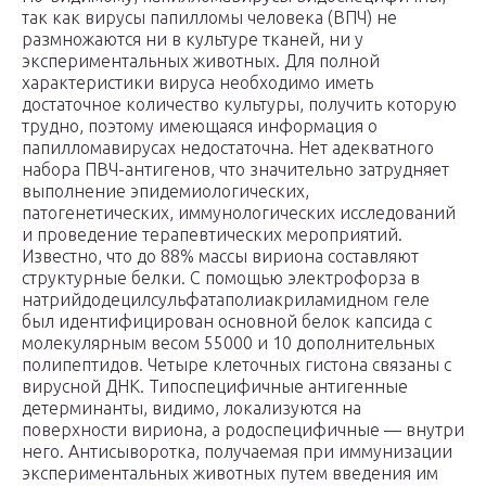
так как вирусы папилломы человека (ВПЧ) не
размножаются ни в культуре тканей, ни у
экспериментальных животных. Для полной
характеристики вируса необходимо иметь
достаточное количество культуры, получить которую
трудно, поэтому имеющаяся информация о
папилломавирусах недостаточна. Нет адекватного
набора ПВЧ-антигенов, что значительно затрудняет
выполнение эпидемиологических,
патогенетических, иммунологических исследований
и проведение терапевтических мероприятий.
Известно, что до 88% массы вириона составляют
структурные белки. С помощью электрофорза в
натрийдодецилсульфатаполиакриламидном геле
был идентифицирован основной белок капсида с
молекулярным весом 55000 и 10 дополнительных
полипептидов. Четыре клеточных гистона связаны с
вирусной ДНК. Типоспецифичные антигенные
детерминанты, видимо, локализуются на
поверхности вириона, а родоспецифичные — внутри
него. Антисыворотка, получаемая при иммунизации
экспериментальных животных путем введения им