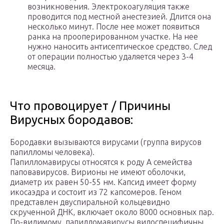
возникновения. Электрокоагуляция также
проводится под местной анестезией. Длится она
несколько минут. После нее может появиться
ранка на прооперированном участке. На нее
нужно наносить антисептическое средство. След
от операции полностью удаляется через 3-4
месяца.
Что провоцирует / Причины
Вирусных бородавов:
Бородавки вызываются вирусами (группа вирусов
папилломы человека).
Папилломавирусы относятся к роду А семейства
паповавирусов. Вирионы не имеют оболочки,
диаметр их равен 50-55 нм. Капсид имеет форму
икосаэдра и состоит из 72 капсомеров. Геном
представлен двуспиральной кольцевидно
скрученной ДНК, включает около 8000 основных пар.
По-видимому, папилломавирусы видоспецифичны,