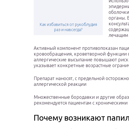
использо
эпидерми
оболочки
органы. 
консульт
Как избавиться от рукоблудия
содержащ
раз и навсегда?
лечащим 
Активный компонент противопоказан пац
кровообращения, кроветворной функции о
аллергические высыпание повышают риск 
указывает конкретные возрастные огранич
Препарат наносят, с предельной осторожн
аллергической реакции
Множественные бородавки и другие образо
рекомендуется пациентам с хроническими 
Почему возникают папи