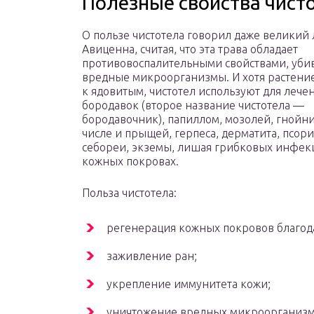
Полезные свойства чисто
О пользе чистотела говорил даже великий
Авиценна, считая, что эта трава обладает
противовоспалительными свойствами, уби
вредные микроорганизмы. И хотя растение
к ядовитым, чистотел используют для лече
бородавок (второе название чистотела —
бородавочник), папиллом, мозолей, гнойни
числе и прыщей, герпеса, дерматита, псори
себореи, экземы, лишая грибковых инфек
кожных покровах.
Польза чистотела:
регенерация кожных покровов благода
заживление ран;
укрепление иммунитета кожи;
уничтожение вредных микроорганизм