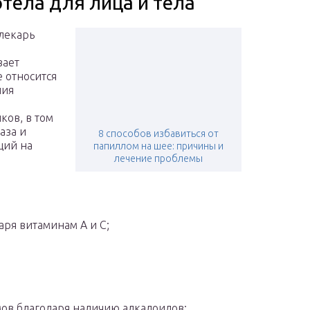
тела для лица и тела
 лекарь
вает
 относится
ния
ков, в том
аза и
8 способов избавиться от
ций на
папиллом на шее: причины и
лечение проблемы
ря витаминам А и С;
ов благодаря наличию алкалоидов;