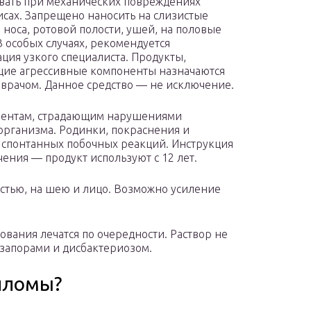
вать при механических повреждениях
сах. Запрещено наносить на слизистые
 носа, ротовой полости, ушей, на половые
В особых случаях, рекомендуется
ация узкого специалиста. Продукты,
ие агрессивные компоненты назначаются
врачом. Данное средство — не исключение.
иентам, страдающим нарушениями
рганизма. Родинки, покраснения и
спонтанных побочных реакций. Инструкция
ения — продукт используют с 12 лет.
остью, на шею и лицо. Возможно усиление
вания лечатся по очередности. Раствор не
запорами и дисбактериозом.
лломы?