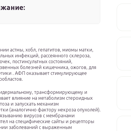
жание:
ии астмы, хобл, гепатитов, миомы матки,
альных инфекций, рассеянного склероза,
чек, постинсультных состояний,
звенных болезней кишечника, ожогов, для
метики . АФП оказывает стимулирующее
робластов.
пидермальному, трансформирующему и
ывает влияние на метаболизм стероидных
тоза и запускать механизм
ки (аналогично фактору некроза опухолей).
связыванию вирусов с мембранами
ител на специфические сайты и рецепторы
ении заболеваний с выраженным