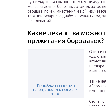
аутоиммунным компонентом (аутоиммунны
желез, спаечная болезнь, артриты, артроз
сердца и почек, миастения и т.д.), изучае
терапии сахарного диабета, ревматизма, з
заболеваний.
Какие лекарства можно 
прижигания бородавок?
Один из 
удаления
агрессив
препарат
кожных о
Такие ле
Как победить запах пота
«Дермави
навсегда. причины появления
именно г
запаха
Стоит пон