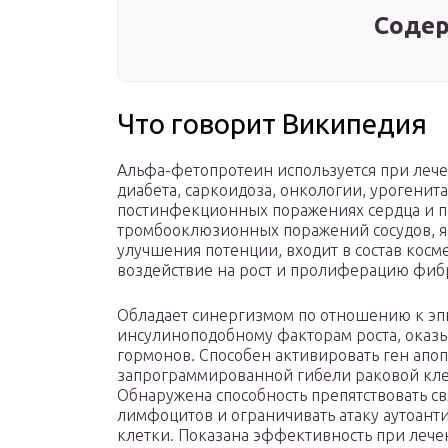
Содер
Что говорит Википедия
Альфа-фетопротеин используется при лечен
диабета, саркоидоза, онкологии, урогенит
постинфекционных поражениях сердца и по
тромбооклюзионных поражений сосудов, я
улучшения потенции, входит в состав кос
воздействие на рост и пролиферацию фиб
Обладает синергизмом по отношению к э
инсулиноподобному факторам роста, оказ
гормонов. Способен активировать ген апоп
запрограммированной гибели раковой клет
Обнаружена способность препятствовать 
лимфоцитов и ограничивать атаку аутоант
клетки. Показана эффективность при леч