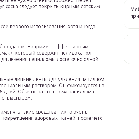
вать ее нужно очень осторожно. Перед
уг соска следует покрыть жирным детским
Меб
при
ле первого использования, хотя иногда
я бородавок. Например, эффективным
ломак», который содержит полидоканол,
 Для лечения папилломы достаточно одной
льные липкие ленты для удаления папиллом.
специальным раствором. Он фиксируется на
-6 дней. Обычно за это время папиллома
е с пластырем.
рименять такие средства нужно очень
 и повреждения здоровых тканей, после чего