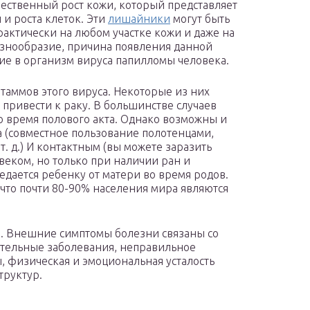
чественный рост кожи, который представляет
и роста клеток. Эти
лишайники
могут быть
актически на любом участке кожи и даже на
разнообразие, причина появления данной
ие в организм вируса папилломы человека.
таммов этого вируса. Некоторые из них
привести к раку. В большинстве случаев
во время полового акта. Однако возможны и
ма (совместное пользование полотенцами,
. д.) И контактным (вы можете заразить
овеком, но только при наличии ран и
дается ребенку от матери во время родов.
что почти 80-90% населения мира являются
ки. Внешние симптомы болезни связаны со
тельные заболевания, неправильное
, физическая и эмоциональная усталость
труктур.