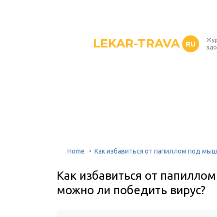
LEKAR-TRAVA
Жур
RU
здо
Home
Как избавиться от папиллом под мыш
Как избавиться от папилло
можно ли победить вирус?