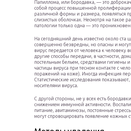
Папиллома, или бородавка, — это доброка
собой процесс повышенной пролиферации 
различной формы и размера, появляться пр
слизистых оболочках. Несмотря на такое 
патологии только одна — это проникновен
На сегодняшний день известно около ста ш
совершенно безвредны, но опасны и могут 
вирус передается от человека к человеку 
другие способы передачи, в частности, до
постельным бельем, средствами гигиены и т
частицы вируса при тесном контакте с чел
поражений на коже). Иногда инфекция пере
Статистические исследования показывают, 
носителями вируса.
С другой стороны, не у всех есть бородав
снижением иммунной активности. Воспали
питание, авитаминозы, постоянные стрессы
могут спровоцировать появление кожных с