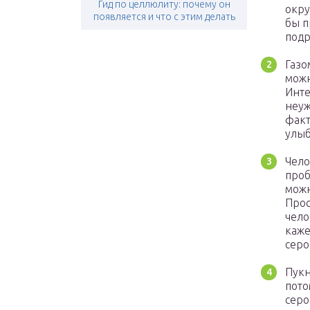
Гид по целлюлиту: почему он
окру
появляется и что с этим делать
бы п
подр
Газо
можн
Инте
неуж
факт
улыб
Чело
проб
можн
Прос
чело
каже
серо
Пукн
пото
серо