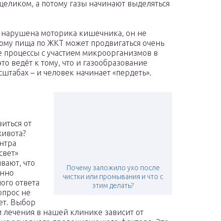
целиком, а потому газы начинают выделяться
 нарушена моторика кишечника, он не
тому пища по ЖКТ может продвигаться очень
се процессы с участием микроорганизмов в
то ведёт к тому, что и газообразование
штабах – и человек начинает «пердеть».
виться от
живота?
нтра
свет»
вают, что
Почему заложило ухо после
енно
чистки или промывания и что с
ого ответа
этим делать?
опрос не
ет. Выбор
 лечения в нашей клинике зависит от