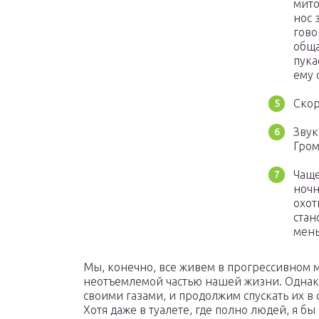
мито
нос 
гово
обща
пука
ему 
Скор
Звук
Гром
Чаще
ночн
охот
стан
мень
Мы, конечно, все живем в прогрессивном м
неотъемлемой частью нашей жизни. Однак
своими газами, и продолжим спускать их в 
Хотя даже в туалете, где полно людей, я бы 