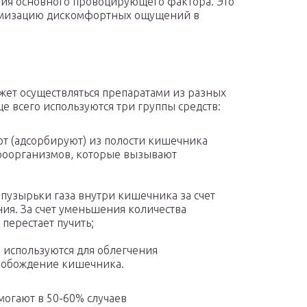
ия основного провоцирующего фактора. Это
имизацию дискомфортных ощущений в
ет осуществляться препаратами из разных
е всего используются три группы средств:
т (адсорбируют) из полости кишечника
роорганизмов, которые вызывают
пузырьки газа внутри кишечника за счет
ия. За счет уменьшения количества
перестает пучить;
 используются для облегчения
свобождение кишечника.
огают в 50-60% случаев