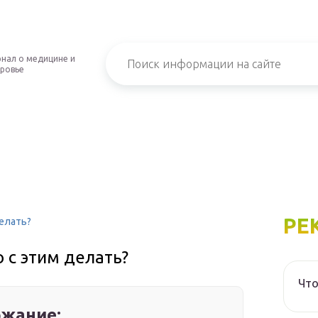
нал о медицине и
ровье
РЕ
делать?
 с этим делать?
Что
жание: