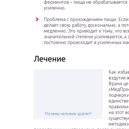
ферментов – пища не обрабатывается 
усиленно.
Проблема с прохождением пищи. Если
делает свою работу досконально, а по
медленно. Это приводит к тому, что в
значительной степени усиливаются, а э
постоянно происходит в усиленных мас
Лечение
Как изба
вздутия 
Врачи це
«МедПро
подчерки
единств
правильн
на этот в
Почему человек храпит?
существу
методики