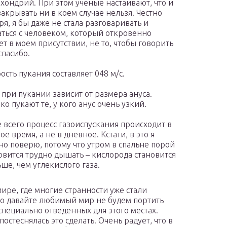
хондрий. При этом ученые настаивают, что и
закрывать ни в коем случае нельзя. Честно
ря, я бы даже не стала разговаривать и
ться с человеком, который откровенно
ет в моем присутствии, не то, чтобы говорить
спасибо.
ость пукания составляет 048 м/с.
 при пукании зависит от размера ануса.
ко пукают те, у кого анус очень узкий.
 всего процесс газоиспускания происходит в
ое время, а не в дневное. Кстати, в это я
но поверю, потому что утром в спальне порой
овится трудно дышать – кислорода становится
ше, чем углекислого газа.
ире, где многие странности уже стали
о давайте любимый мир не будем портить
специально отведенных для этого местах.
постеснялась это сделать. Очень радует, что в