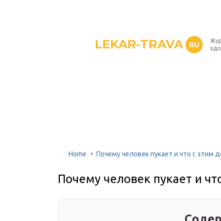
LEKAR-TRAVA
Жур
RU
здо
Home
Почему человек пукает и что с этим 
Почему человек пукает и что
Содер