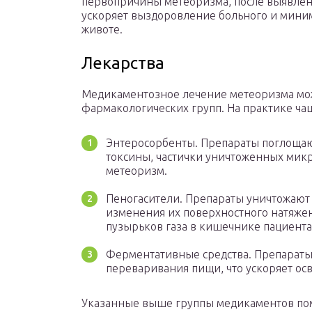
первопричины метеоризма, после выявлен
ускоряет выздоровление больного и мин
животе.
Лекарства
Медикаментозное лечение метеоризма мож
фармакологических групп. На практике чащ
Энтеросорбенты. Препараты поглощаю
токсины, частички уничтоженных мик
метеоризм.
Пеногасители. Препараты уничтожают 
изменения их поверхностного натяжен
пузырьков газа в кишечнике пациента 
Ферментативные средства. Препараты
переваривания пищи, что ускоряет о
Указанные выше группы медикаментов пом