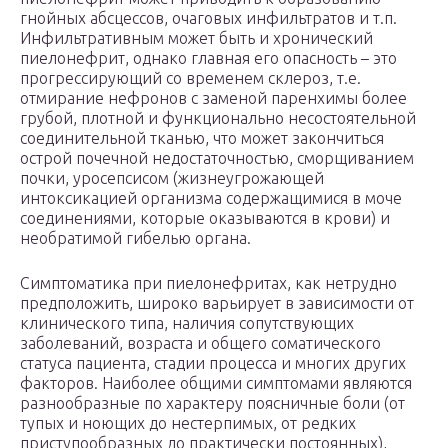
гнойных абсцессов, очаговых инфильтратов и т.п.
Инфильтративным может быть и хронический
пиелонефрит, однако главная его опасность – это
прогрессирующий со временем склероз, т.е.
отмирание нефронов с заменой паренхимы более
грубой, плотной и функционально несостоятельной
соединительной тканью, что может закончиться
острой почечной недостаточностью, сморщиванием
почки, уросепсисом (жизнеугрожающей
интоксикацией организма содержащимися в моче
соединениями, которые оказываются в крови) и
необратимой гибелью органа.
Симптоматика при пиелонефритах, как нетрудно
предположить, широко варьирует в зависимости от
клинического типа, наличия сопутствующих
заболеваний, возраста и общего соматического
статуса пациента, стадии процесса и многих других
факторов. Наиболее общими симптомами являются
разнообразные по характеру поясничные боли (от
тупых и ноющих до нестерпимых, от редких
приступообразных до практически постоянных),