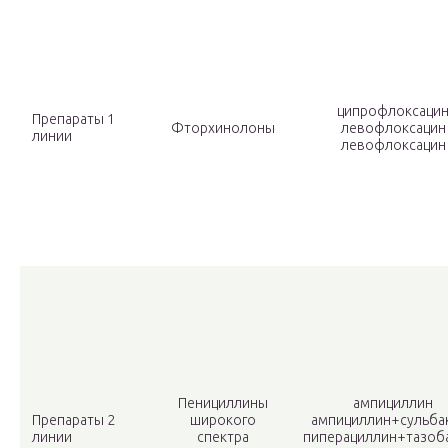
ципрофлоксаци
Препараты 1
Фторхинолоны
левофлоксацин
линии
левофлоксацин
Пенициллины
ампициллин
Препараты 2
широкого
ампициллин+сульба
линии
спектра
пиперациллин+тазоб