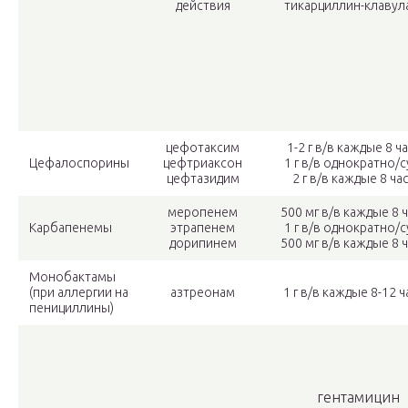
действия
тикарциллин-клавул
цефотаксим
1-2 г в/в каждые 8 ч
Цефалоспорины
цефтриаксон
1 г в/в однократно/с
цефтазидим
2 г в/в каждые 8 ча
меропенем
500 мг в/в каждые 8 
Карбапенемы
этрапенем
1 г в/в однократно/с
дорипинем
500 мг в/в каждые 8 
Монобактамы
(при аллергии на
азтреонам
1 г в/в каждые 8-12 
пенициллины)
гентамицин