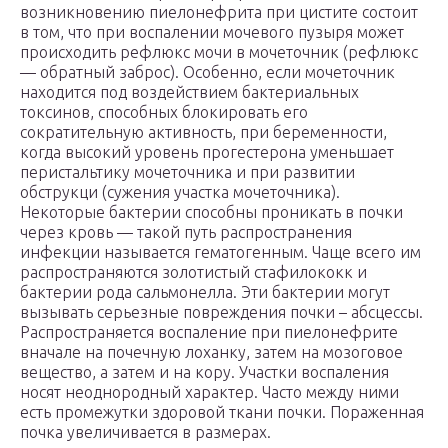
возникновению пиелонефрита при цистите состоит
в том, что при воспалении мочевого пузыря может
происходить рефлюкс мочи в мочеточник (рефлюкс
— обратный заброс). Особенно, если мочеточник
находится под воздействием бактериальных
токсинов, способных блокировать его
сократительную активность, при беременности,
когда высокий уровень прогестерона уменьшает
перистальтику мочеточника и при развитии
обструкци (сужения участка мочеточника).
Некоторые бактерии способны проникать в почки
через кровь — такой путь распространения
инфекции называется гематогенным. Чаще всего им
распространяются золотистый стафилококк и
бактерии рода сальмонелла. Эти бактерии могут
вызывать серьезные повреждения почки – абсцессы.
Распространяется воспаление при пиелонефрите
вначале на почечную лоханку, затем на мозоговое
вещество, а затем и на кору. Участки воспаления
носят неоднородный характер. Часто между ними
есть промежутки здоровой ткани почки. Пораженная
почка увеличивается в размерах.