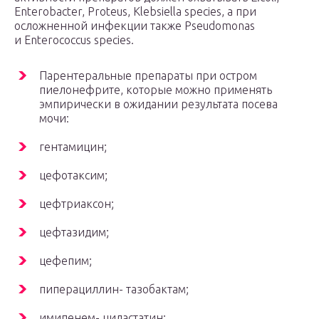
Enterobacter, Proteus, Klebsiella species, а при
осложненной инфекции также Pseudomonas
и Enterococcus species.
Парентеральные препараты при остром
пиелонефрите, которые можно применять
эмпирически в ожидании результата посева
мочи:
гентамицин;
цефотаксим;
цефтриаксон;
цефтазидим;
цефепим;
пиперациллин- тазобактам;
имипенем- циластатин;