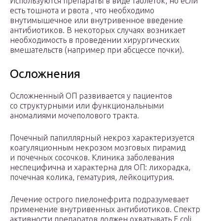
Используются препараты в виде таблеток, но если
есть тошнота и рвота , что необходимо
внутимышечное или внутривенное введение
антибиотиков. В некоторых случаях возникает
необходимость в проведении хирургических
вмешательств (например при абсцессе почки).
Осложнения
Осложненный ОП развивается у пациентов
со структурными или функциональными
аномалиями мочеполового тракта.
Почечный папиллярный некроз характеризуется
коагуляционным некрозом мозговых пирамид
и почечных сосочков. Клиника заболевания
неспецифична и характерна для ОП: лихорадка,
почечная колика, гематурия, лейкоцитурия.
Лечение острого пиелонефрита подразумевает
применение внутривенных антибиотиков. Спектр
активности препаратов должен охватывать E.coli,