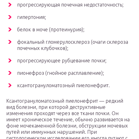
прогрессирующая почечная недостаточность;
гипертония;
белок в моче (протеинурия);
фокальный гломерулосклероз (очаги склероза
почечных клубочков);
прогрессирующее рубцевание почки;
пионефроз (гнойное расплавление);
ксантогрануломатозный пиелонефрит.
Ксантогрануломатозный пиелонефрит — редкий
вид болезни, при которой деструктивные
изменения проходят через все ткани почки. Он
имеет хроническое течение, обычно развивается на
фоне мочекаменной болезни, обструкции мочевых
путей или иммунных нарушений. При
гистологическом исследовании его иногда путают с