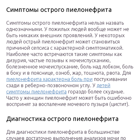
Симптомы острого пиелонефрита
Симптомы острого пиелонефрита нельзя назвать
однозначными. У пожилых людей вообще может не
быть никаких внешних проявлений. У некоторых
людей острый пиелонефрит может становиться
причиной сепсиса с характерной симптоматикой.
Наиболее часто встречаются такие симптомы как
дизурия, частые позывы к мочеиспусканию,
болезненное мочеиспускание, боль над лобком, боль
в боку и в пояснице, озноб, жар, тошнота, рвота. Для
пиелонефрита характерна боль при
постукивании
сзади в реберно-позвоночном углу. У
детей
симптомы пиелонефрита
гораздо более скудные.
Часто у женщин пиелонефрит может быть ошибочно
воспринят за воспаление мочевого пузыря (цистит).
Диагностика острого пиелонефрита
Для диагностики пиелонефрита в большинстве
случаев достаточно выполнения анализов мочи по