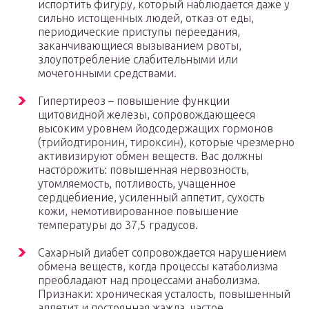
испортить фигуру, который наблюдается даже у
сильно истощенных людей, отказ от еды,
периодические приступы переедания,
заканчивающиеся вызыванием рвоты,
злоупотребление слабительными или
мочегонными средствами.
Гипертиреоз – повышение функции
щитовидной железы, сопровождающееся
высоким уровнем йодсодержащих гормонов
(трийодтиронин, тироксин), которые чрезмерно
активизируют обмен веществ. Вас должны
насторожить: повышенная нервозность,
утомляемость, потливость, учащенное
сердцебиение, усиленный аппетит, сухость
кожи, немотивированное повышение
температуры до 37,5 градусов.
Сахарный диабет сопровождается нарушением
обмена веществ, когда процессы катаболизма
преобладают над процессами анаболизма.
Признаки: хроническая усталость, повышенный
аппетит и постоянная жажда, частое