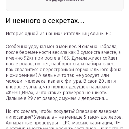
И немного о секретах…
История одной из наших читательниц Алины Р.:
Особенно удручал меня мой вес. Я сильно набрала,
после беременности весила как 3 сумоиста вместе, а
именно 92кг при росте в 165. Думала живот сойдет
после родов, но нет, наоборот стала набирать вес.
Как справиться с перестройкой гормонального фона
и ожирением? А ведь ничто так не уродует или
молодит человека, как его фигура. В свои 20 лет я
впервые узнала, что полных девушек называют
«ЖЕНЩИНА», и что «таких размеров не шьют».
Дальше в 29 лет развод с мужем и депрессия…
Но что сделать, чтобы похудеть? Операция лазерная
липосакция? Узнавала – не меньше 5 тысяч долларов.
Аппаратные процедуры – LPG-массаж, кавитация, RF-
лифтинг, миостимуляция? Чуть доступнее – курс стоит