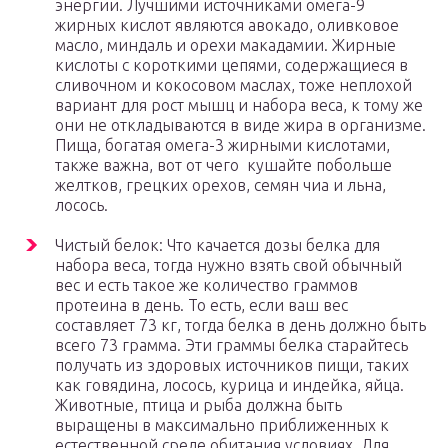
энергии. Лучшими источниками омега-9
жирных кислот являются авокадо, оливковое
масло, миндаль и орехи макадамии. Жирные
кислоты с короткими цепями, содержащиеся в
сливочном и кокосовом маслах, тоже неплохой
вариант для рост мышц и набора веса, к тому же
они не откладываются в виде жира в организме.
Пища, богатая омега-3 жирными кислотами,
также важна, вот от чего кушайте побольше
желтков, грецких орехов, семян чиа и льна,
лосось.
Чистый белок: Что качается дозы белка для
набора веса, тогда нужно взять свой обычный
вес и есть такое же количество граммов
протеина в день. То есть, если ваш вес
составляет 73 кг, тогда белка в день должно быть
всего 73 грамма. Эти граммы белка старайтесь
получать из здоровых источников пищи, таких
как говядина, лосось, курица и индейка, яйца.
Животные, птица и рыба должна быть
выращены в максимально приближенных к
естественной среде обитания условиях. Для