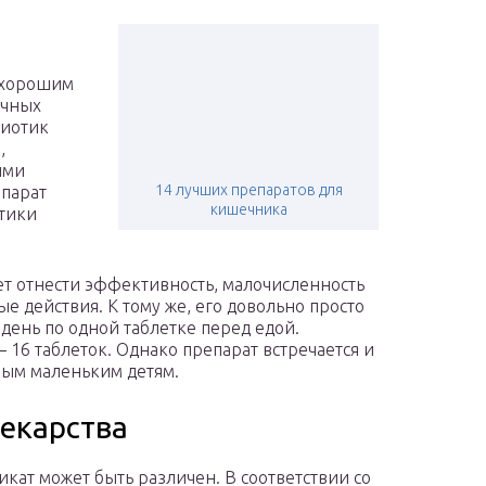
я хорошим
очных
биотик
,
ыми
14 лучших препаратов для
парат
кишечника
тики
ет отнести эффективность, малочисленность
 действия. К тому же, его довольно просто
 день по одной таблетке перед едой.
16 таблеток. Однако препарат встречается и
мым маленьким детям.
екарства
кат может быть различен. В соответствии со