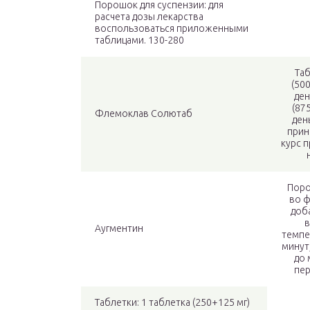
Порошок для суспензии: для
расчета дозы лекарства
воспользоваться приложенными
таблицами. 130-280
Таб
(50
ден
(87
Флемоклав Солютаб
ден
прин
курс п
Поро
во 
доб
в
Аугментин
темпе
минут
до 
пер
Таблетки: 1 таблетка (250+125 мг)