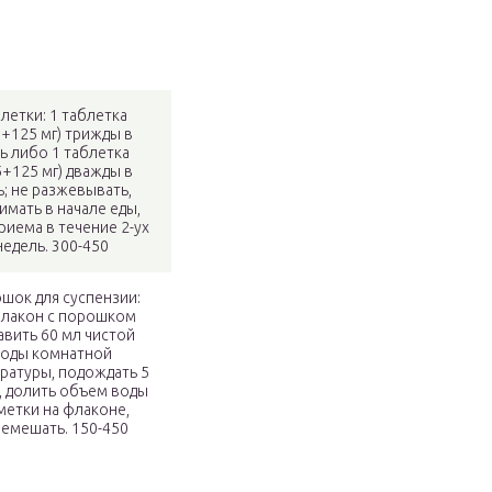
летки: 1 таблетка
0+125 мг) трижды в
ь либо 1 таблетка
5+125 мг) дважды в
ь; не разжевывать,
имать в начале еды,
риема в течение 2-ух
недель. 300-450
шок для суспензии:
флакон с порошком
авить 60 мл чистой
оды комнатной
ратуры, подождать 5
, долить объем воды
метки на флаконе,
емешать. 150-450