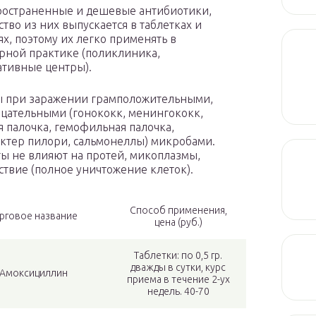
ространенные и дешевые антибиотики,
тво из них выпускается в таблетках и
ях, поэтому их легко применять в
рной практике (поликлиника,
ативные центры).
ы при заражении грамположительными,
цательными (гонококк, менингококк,
 палочка, гемофильная палочка,
ктер пилори, сальмонеллы) микробами.
ы не влияют на протей, микоплазмы,
твие (полное уничтожение клеток).
Способ применения,
рговое название
цена (руб.)
Таблетки: по 0,5 гр.
дважды в сутки, курс
Амокс­и­циллин
приема в течение 2-ух
недель. 40-70