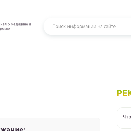
нал о медицине и
ровье
РЕ
Что
жание: