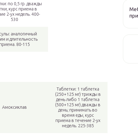
ки: по 0,5 гр. дважды
Меб
утки, курс приема в
ие 2-ух недель. 400-
при
530
сулы: аналогичный
им и длительность
приема. 80-115
Таблетки: 1 таблетка
(250+125 мг) трижды в
день либо 1 таблетка
(500+125 мг) дважды в
Амоксиклав
день; принимать во
время еды, курс
приема в течение 2-ух
недель. 225-385