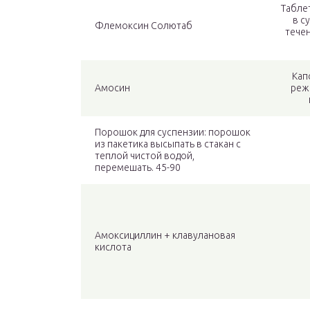
Таблет
в с
Флемоксин Солютаб
течен
Кап
Амосин
реж
Порошок для суспензии: порошок
из пакетика высыпать в стакан с
теплой чистой водой,
перемешать. 45-90
Амоксициллин + клавулановая
кислота