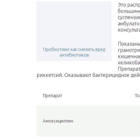
Это расп
большинс
суспензи
амбулато
консульт
Показан
Пробиотики: как снизить вред
грамотри
антибиотиков
кишечная
хеликоба
Препарат
риккетсий. Оказывают бактерицидное дейс
Препарат
То
Амокси­­циллин