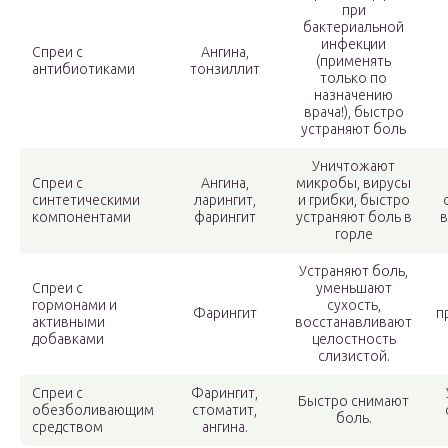
при
бактериальной
инфекции
Спреи с
Ангина,
(применять
антибиотиками
тонзиллит
только по
назначению
врача!), быстро
устраняют боль
Уничтожают
Спреи с
Ангина,
микробы, вирусы
синтетическими
ларингит,
и грибки, быстро
компонентами
фарингит
устраняют боль в
в
горле
Устраняют боль,
Спреи с
уменьшают
гормонами и
сухость,
Фарингит
п
активными
восстанавливают
добавками
целостность
слизистой.
Спреи с
Фарингит,
Быстро снимают
обезболивающим
стоматит,
боль.
средством
ангина.