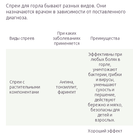
Спреи для горла бывают разных видов. Они
назначаются врачом в зависимости от поставленного
диагноза.
При каких
Виды спреев
заболеваниях
Преимущества
применяется
Эффективны при
любых болях в
горле,
уничтожают
бактерии, грибки
и вирусы,
Спреи с
Ангина,
уменьшают
растительными
тонзиллит,
сухость и
компонентами
фарингит
першение,
действуют
бережно и мягко,
безопасны для
детей и
взрослых.
Хороший эффект