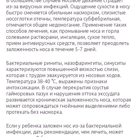
В большинстве случаев носовое дыхание страдает
из-за вирусных инфекций. Ощущение сухости в носу
быстро сменяется обильным насморком, слизистые
носоглотки отечны, температура субфебрильная,
отмечается общее недомогание. Применение таких
способов лечения, как промывание носа и горла
солевыми растворами, ингаляции, сухое тепло,
прием антивирусных средств, позволяет преодолеть
заложенность носа в течение 5-7 дней.
Бактериальные риниты, назофарингиты, синуситы
характеризуются повышенной вязкостью слизи,
которая с трудом эвакуируется из носовых ходов.
Температура 38-40 °С, выражены признаки
интоксикации. В случае перекрытия соустья
гайморовых пазух и нарушения оттока экссудата
развивается хроническая заложенность носа, которая
может сопровождаться гнойными выделениями либо
протекать без насморка.
Если у ребенка заложен нос из-за бактериальной
инфекции, дать рекомендации, чем лечить, может