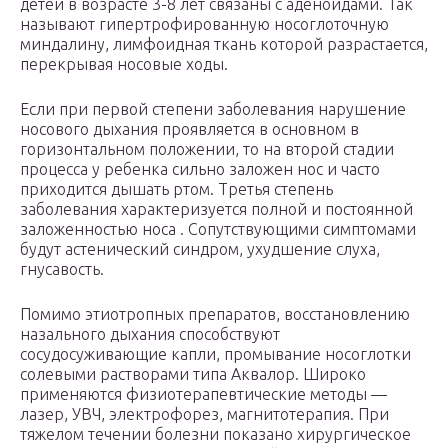
детей в возрасте 3-8 лет связаны с аденоидами. Так
называют гипертрофированную носоглоточную
миндалину, лимфоидная ткань которой разрастается,
перекрывая носовые ходы.
Если при первой степени заболевания нарушение
носового дыхания проявляется в основном в
горизонтальном положении, то на второй стадии
процесса у ребенка сильно заложен нос и часто
приходится дышать ртом. Третья степень
заболевания характеризуется полной и постоянной
заложенностью носа . Сопутствующими симптомами
будут астенический синдром, ухудшение слуха,
гнусавость.
Помимо этиотропных препаратов, восстановлению
назального дыхания способствуют
сосудосуживающие капли, промывание носоглотки
солевыми растворами типа Аквалор. Широко
применяются физиотерапевтические методы —
лазер, УВЧ, электрофорез, магнитотерапия. При
тяжелом течении болезни показано хирургическое