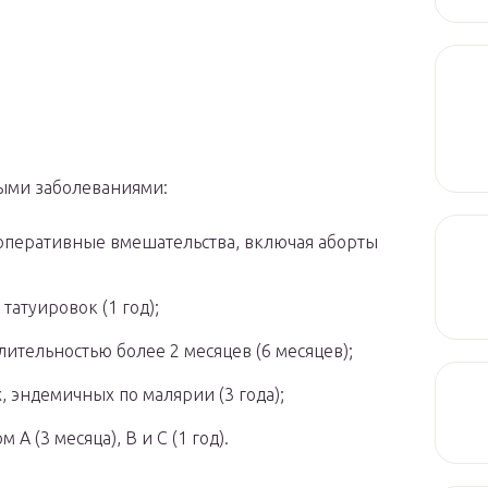
ными заболеваниями:
 оперативные вмешательства, включая аборты
атуировок (1 год);
ительностью более 2 месяцев (6 месяцев);
, эндемичных по малярии (3 года);
А (3 месяца), В и С (1 год).