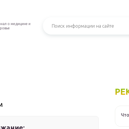
нал о медицине и
ровье
РЕ
м
Что
жание: