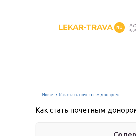
LEKAR-TRAVA
Жур
RU
здо
Home
Как стать почетным донором
Как стать почетным доноро
Содер