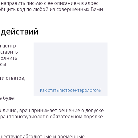
 направить письмо с ее описанием в адрес
сообщить код по любой из совершенных Вами
 действий
й центр
ставить
полнить
осы
ти ответов,
Как стать гастроэнтерологом?
е будет
о лично, врач принимает решение о допуске
врач трансфузиолог в обязательном порядке
существуют абсолютные и временные