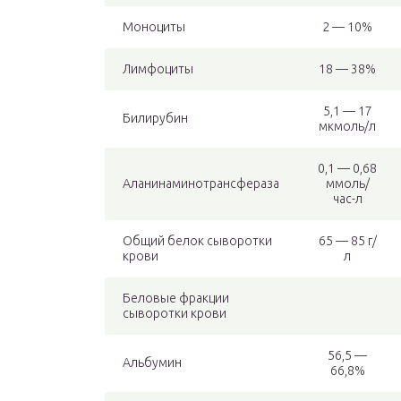
Моноциты
2 — 10%
Лимфоциты
18 — 38%
5,1 — 17
Билирубин
мкмоль/л
0,1 — 0,68
Аланинаминотрансфераза
ммоль/
час-л
Общий белок сыворотки
65 — 85 г/
крови
л
Беловые фракции
сыворотки крови
56,5 —
Альбумин
66,8%