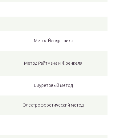
Метод Йендрашика
Метод Райтмана и Френкеля
Биуретовый метод
Электрофоретический метод