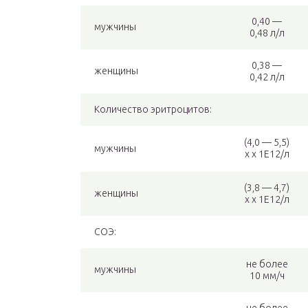
0,40 —
мужчины
0,48 л/л
0,38 —
женщины
0,42 л/л
Количество эритроцитов:
(4,0 — 5,5)
мужчины
x x 1E12/л
(3,8 — 4,7)
женщины
x x 1E12/л
СОЭ:
не более
мужчины
10 мм/ч