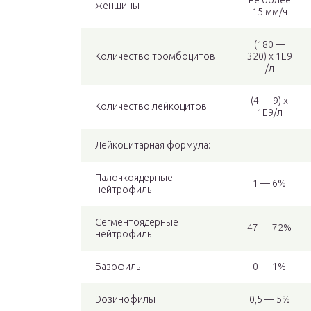
не более
женщины
15 мм/ч
(180 —
Количество тромбоцитов
320) x 1E9
/л
(4 — 9) x
Количество лейкоцитов
1E9/л
Лейкоцитарная формула:
Палочкоядерные
1 — 6%
нейтрофилы
Сегментоядерные
47 — 72%
нейтрофилы
Базофилы
0 — 1%
Эозинофилы
0,5 — 5%