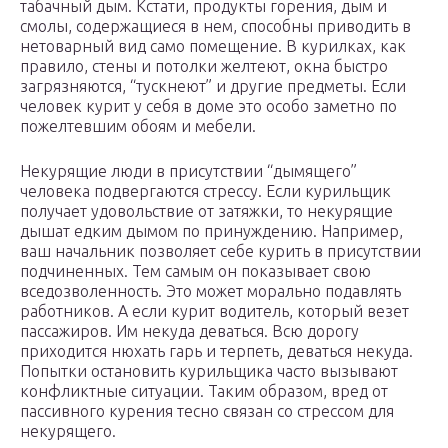
табачный дым. Кстати, продукты горения, дым и
смолы, содержащиеся в нем, способны приводить в
нетоварный вид само помещение. В курилках, как
правило, стены и потолки желтеют, окна быстро
загрязняются, “тускнеют” и другие предметы. Если
человек курит у себя в доме это особо заметно по
пожелтевшим обоям и мебели.
Некурящие люди в присутствии “дымящего”
человека подвергаются стрессу. Если курильщик
получает удовольствие от затяжки, то некурящие
дышат едким дымом по принуждению. Например,
ваш начальник позволяет себе курить в присутствии
подчиненных. Тем самым он показывает свою
вседозволенность. Это может морально подавлять
работников. А если курит водитель, который везет
пассажиров. Им некуда деваться. Всю дорогу
приходится нюхать гарь и терпеть, деваться некуда.
Попытки остановить курильщика часто вызывают
конфликтные ситуации. Таким образом, вред от
пассивного курения тесно связан со стрессом для
некурящего.