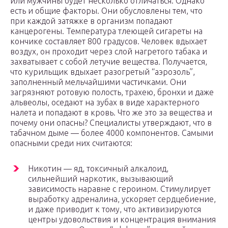
или мужчины будет несколько отличаться. Однако
есть и общие факторы. Они обусловлены тем, что
при каждой затяжке в организм попадают
канцерогены. Температура тлеющей сигареты на
кончике составляет 800 градусов. Человек вдыхает
воздух, он проходит через слой нагретого табака и
захватывает с собой летучие вещества. Получается,
что курильщик вдыхает разогретый “аэрозоль”,
заполненный мельчайшими частичками. Они
загрязняют ротовую полость, трахею, бронхи и даже
альвеолы, оседают на зубах в виде характерного
налета и попадают в кровь. Что же это за вещества и
почему они опасны? Специалисты утверждают, что в
табачном дыме — более 4000 компонентов. Самыми
опасными среди них считаются:
Никотин — яд, токсичный алкалоид,
сильнейший наркотик, вызывающий
зависимость наравне с героином. Стимулирует
выработку адреналина, ускоряет сердцебиение,
и даже приводит к тому, что активизируются
центры удовольствия и концентрация внимания