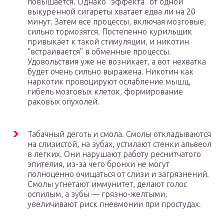
повышается. Однако “эффекта” от одной
выкуренной сигареты хватает едва ли на 20
минут. Затем все процессы, включая мозговые,
сильно тормозятся. Постепенно курильщик
привыкает к такой стимуляции, и никотин
“встраивается” в обменные процессы.
Удовольствия уже не возникает, а вот нехватка
будет очень сильно выражена. Никотин как
наркотик провоцируют ослабление мышц,
гибель мозговых клеток, формирование
раковых опухолей.
Табачный деготь и смола. Смолы откладываются
на слизистой, на зубах, устилают стенки альвеол
в легких. Они нарушают работу реснитчатого
эпителия, из-за чего бронхи не могут
полноценно очищаться от слизи и загрязнений.
Смолы угнетают иммунитет, делают голос
оспилым, а зубы — грязно-желтыми,
увеличивают риск пневмонии при простудах.