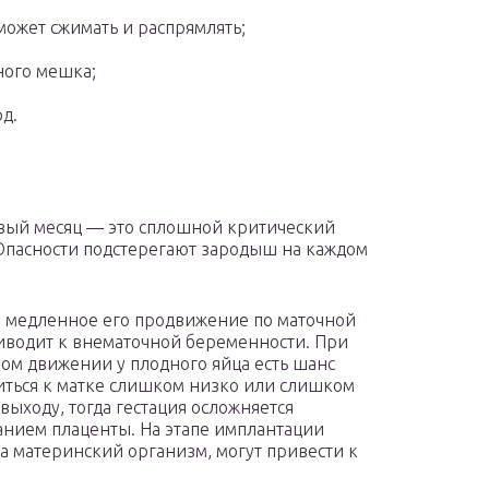
ожет сжимать и распрямлять;
ного мешка;
од.
вый месяц — это сплошной критический
Опасности подстерегают зародыш на каждом
медленное его продвижение по маточной
иводит к внематочной беременности. При
ом движении у плодного яйца есть шанс
ться к матке слишком низко или слишком
 выходу, тогда гестация осложняется
нием плаценты. На этапе имплантации
 материнский организм, могут привести к