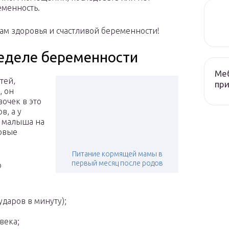
еменность.
ам здоровья и счастливой беременности!
неделе беременности
Меб
тей,
при
, он
вочек в это
в, а у
л малыша на
овые
Питание кормящей мамы в
первый месяц после родов
о
даров в минуту);
века;