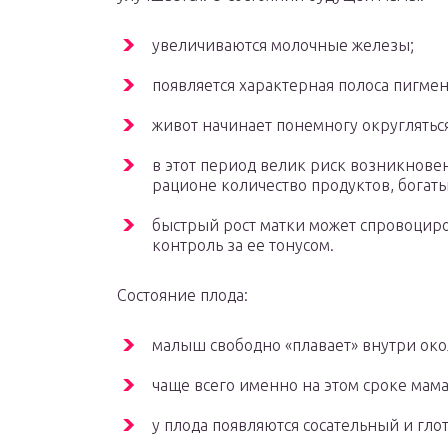
увеличиваются молочные железы;
появляется характерная полоса пигме
живот начинает понемногу округляться
в этот период велик риск возникнове
рационе количество продуктов, богаты
быстрый рост матки может спровоциро
контроль за ее тонусом.
Состояние плода:
малыш свободно «плавает» внутри око
чаще всего именно на этом сроке мам
у плода появляются сосательный и гл