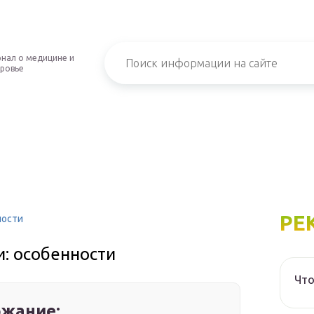
нал о медицине и
ровье
РЕ
ности
: особенности
Что
жание: