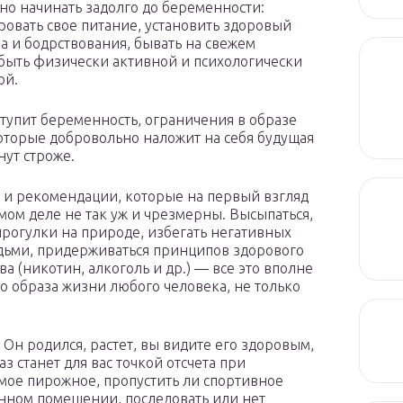
но начинать задолго до беременности:
ровать свое питание, установить здоровый
а и бодрствования, бывать на свежем
 быть физически активной и психологически
ой.
ступит беременность, ограничения в образе
оторые добровольно наложит на себя будущая
нут строже.
 и рекомендации, которые на первый взгляд
амом деле не так уж и чрезмерны. Высыпаться,
прогулки на природе, избегать негативных
дьми, придерживаться принципов здорового
а (никотин, алкоголь и др.) — все это вполне
о образа жизни любого человека, не только
 Он родился, растет, вы видите его здоровым,
з станет для вас точкой отсчета при
мое пирожное, пропустить ли спортивное
енном помещении, последовать или нет