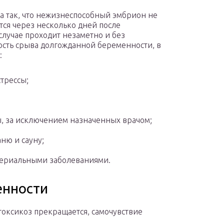
а так, что нежизнеспособный эмбрион не
тся через несколько дней после
случае проходит незаметно и без
ость срыва долгожданной беременности, в
:
трессы;
, за исключением назначенных врачом;
ню и сауну;
териальными заболеваниями.
енности
токсикоз прекращается, самочувствие