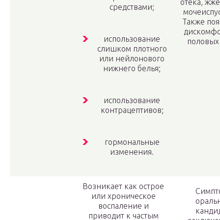
отека, жж
средствами;
мочеиспу
Также поя
дискомфо
использование
половых 
слишком плотного
или нейлонового
нижнего белья;
использование
контрацептивов;
гормональные
изменения.
Возникает как острое
Симпт
или хроническое
ораль
воспаление и
канди
приводит к частым