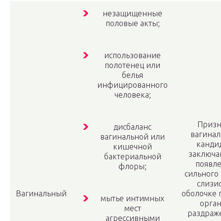
незащищенные
половые акты;
использование
полотенец или
белья
инфицированного
человека;
Призн
дисбаланс
вагинал
вагинальной или
канди
кишечной
заключа
бактериальной
появл
флоры;
сильного 
слизи
Вагинальный
оболочке 
мытье интимных
орган
мест
раздраж
агрессивными