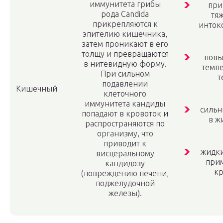
иммунитета грибы
при
рода Candida
тя
прикрепляются к
инток
эпителию кишечника,
затем проникают в его
толщу и превращаются
пов
в нитевидную форму.
темп
При сильном
т
подавлении
Кишечный
клеточного
иммунитета кандиды
сильн
попадают в кровоток и
в ж
распространяются по
организму, что
приводит к
жидки
висцеральному
при
кандидозу
кр
(повреждению печени,
поджелудочной
железы).