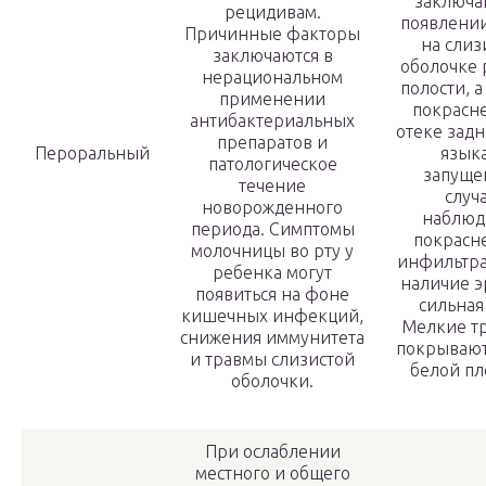
заключа
рецидивам.
появлении
Причинные факторы
на слиз
заключаются в
оболочке 
нерациональном
полости, а
применении
покрасн
антибактериальных
отеке задн
препаратов и
Пероральный
языка
патологическое
запуще
течение
случ
новорожденного
наблюд
периода. Симптомы
покрасн
молочницы во рту у
инфильтра
ребенка могут
наличие э
появиться на фоне
сильная
кишечных инфекций,
Мелкие т
снижения иммунитета
покрывают
и травмы слизистой
белой пл
оболочки.
При ослаблении
местного и общего