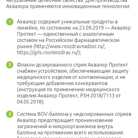
натуральные целебные свойства. Для производства
Аквалора применяются инновационные технологии:
Аквалор содержит уникальные продукты в
линейке, по состоянию на 23.09.2019 — Аквалор
Протект — единственный с аналогичным
составом на Российском фармацевтическом
рынке (http://www.roszdravnadzor.ru/;
https://grls.rosminzdrav.ru/);
Флакон дозированного спрея Аквалор Протект
снабжен устройством, обеспечивающим защиту
медицинского изделия от контаминации, и не
требующим добавления консервантов
(инструкция по применению медицинского
изделия Аквалор Протект, РЗН 2018/7113 от
04.05.2018);
Система BOV-баллона у недозированных спреев
Аквалор предотвращает проникновение
загрязнений и микроорганизмов внутрь
баллона на протяжении всего использования