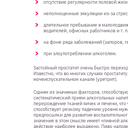
отсутствие регулярности половой жиз
неполноценные эякуляции из-за стрес
длительное пребывание в малоподвиж
водителей, офисных работников и т. п.
на фоне ряда заболеваний (запоров, 
при злоупотреблении алкоголем.
Застойный простатит очень быстро перехо
Известно, что во многих случаях простатит
мочеиспускательном канале (уретрит).
Одним из значимых факторов, способствую
систематический прием алкогольных напи
перерождение тканей яичек и печени, что
способствует резкому падению уровня муж
предпосылки для развития воспалительног
значение в этом смысле имеет «пивной ал
действие наиболее выражено. Пиво напр