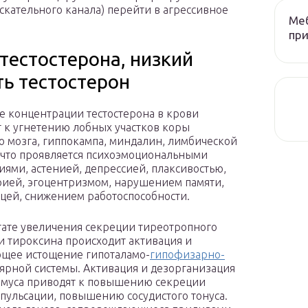
ускательного канала) перейти в агрессивное
Меб
при
тестостерона, низкий
ть тестостерон
 концентрации тестостерона в крови
 к угнетению лобных участков коры
о мозга, гиппокампа, миндалин, лимбической
 что проявляется психоэмоциональными
ями, астенией, депрессией, плаксивостью,
ией, эгоцентризмом, нарушением памяти,
цей, снижением работоспособности.
тате увеличения секреции тиреотропного
и тироксина происходит активация и
щее истощение гипоталамо-
гипофизарно-
лярной системы. Активация и дезорганизация
ламуса приводят к повышению секреции
пульсации, повышению сосудистого тонуса.