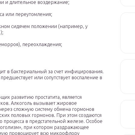
ни и длительное воздержание;
са или переутомления;
ном сидячем положении (например, у
);
геморроя), переохлаждения;
дит в бактериальный за счет инфицирования.
у предшествует или сопутствует воспаление в
щих развитию простатита, является
тков. Алкоголь вызывает жировое
 через сложную систему обмена гормонов
ских половых гормонов. При этом создаются
о процесса в предстательной железе. Особое
коголизм», при котором раздражающее
ямую провоцирует всю микрофлору