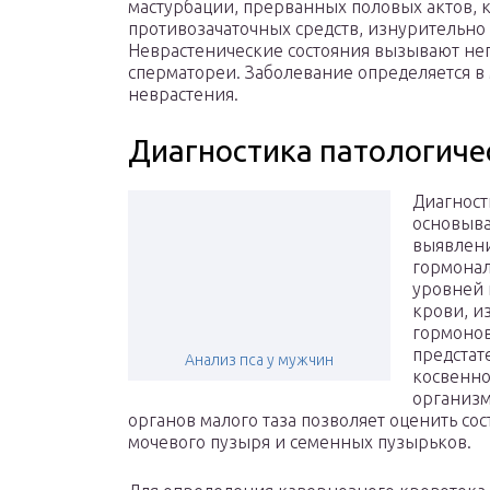
мастурбации, прерванных половых актов, 
противозачаточных средств, изнурительно 
Неврастенические состояния вызывают н
сперматореи. Заболевание определяется в
неврастения.
Диагностика патологиче
Диагност
основыва
выявлени
гормонал
уровней 
крови, и
гормонов
предстат
Анализ пса у мужчин
косвенно
организм
органов малого таза позволяет оценить со
мочевого пузыря и семенных пузырьков.