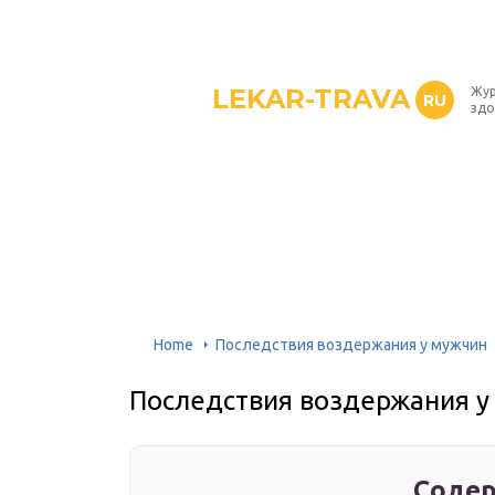
LEKAR-TRAVA
Жур
RU
здо
Home
Последствия воздержания у мужчин
Последствия воздержания у
Содер