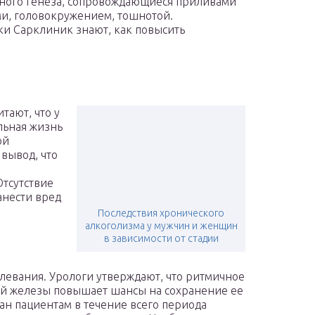
ного генеза, сопровождающиеся приливами
и, головокружением, тошнотой.
и Сарклиник знают, как повысить
тают, что у
льная жизнь
ой
 вывод, что
Отсутствие
анести вред
Последствия хронического
алкоголизма у мужчин и женщин
в зависимости от стадии
левания. Урологи утверждают, что ритмичное
й железы повышает шансы на сохранение ее
ан пациентам в течение всего периода