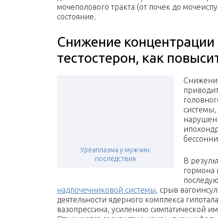
мочеполового тракта (от почек до мочеисп
состояние.
Снижение концентрации 
тестостерон, как повыси
Снижение
приводит
головног
системы,
нарушени
ипохондр
бессонни
Уреаплазма у мужчин:
последствия
В резуль
гормона 
последую
надпочечниковой системы
, срыв вагоинсу
деятельности ядерного комплекса гипота
вазопрессина, усилению симпатической им