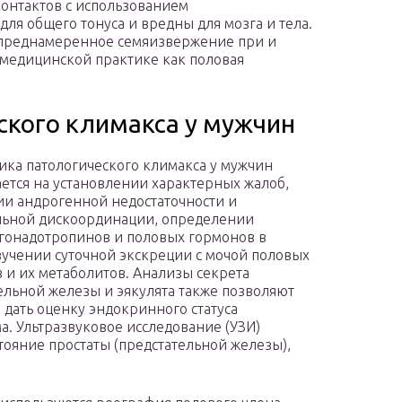
контактов с использованием
для общего тонуса и вредны для мозга и тела.
епреднамеренное семяизвержение при и
 медицинской практике как половая
ского климакса у мужчин
ика патологического климакса у мужчин
ется на установлении характерных жалоб,
и андрогенной недостаточности и
ьной дискоординации, определении
гонадотропинов и половых гормонов в
зучении суточной экскреции с мочой половых
 и их метаболитов. Анализы секрета
ельной железы и эякулята также позволяют
 дать оценку эндокринного статуса
а. Ультразвуковое исследование (УЗИ)
стояние простаты (предстательной железы),