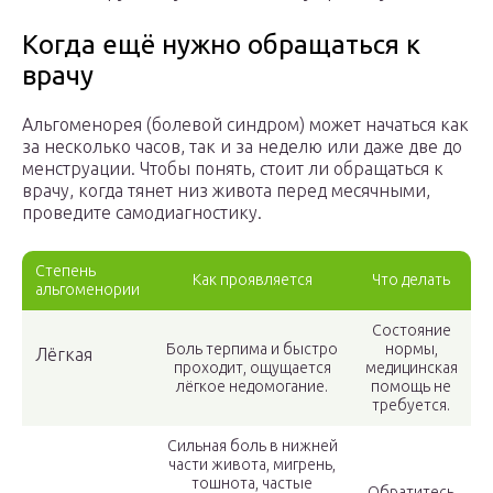
Когда ещё нужно обращаться к
врачу
Альгоменорея (болевой синдром) может начаться как
за несколько часов, так и за неделю или даже две до
менструации. Чтобы понять, стоит ли обращаться к
врачу, когда тянет низ живота перед месячными,
проведите самодиагностику.
Степень
Как проявляется
Что делать
альгоменории
Состояние
Боль терпима и быстро
нормы,
Лёгкая
проходит, ощущается
медицинская
лёгкое недомогание.
помощь не
требуется.
Сильная боль в нижней
части живота, мигрень,
тошнота, частые
Обратитесь