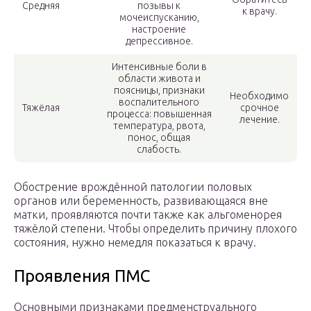
Средняя
позывы к
к врачу.
мочеиспусканию,
настроение
депрессивное.
Интенсивные боли в
области живота и
поясницы, признаки
Необходимо
воспалительного
Тяжёлая
срочное
процесса: повышенная
лечение.
температура, рвота,
понос, общая
слабость.
Обострение врождённой патологии половых
органов или беременность, развивающаяся вне
матки, проявляются почти также как альгоменорея
тяжёлой степени. Чтобы определить причину плохого
состояния, нужно немедля показаться к врачу.
Проявления ПМС
Основными признаками предменструального