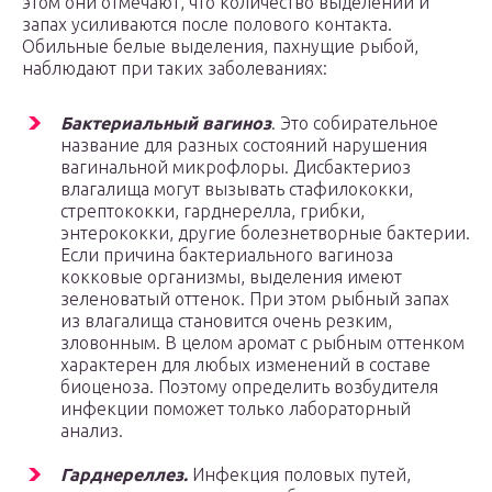
этом они отмечают, что количество выделений и
запах усиливаются после полового контакта.
Обильные белые выделения, пахнущие рыбой,
наблюдают при таких заболеваниях:
Бактериальный вагиноз
. Это собирательное
название для разных состояний нарушения
вагинальной микрофлоры. Дисбактериоз
влагалища могут вызывать стафилококки,
стрептококки, гарднерелла, грибки,
энтерококки, другие болезнетворные бактерии.
Если причина бактериального вагиноза
кокковые организмы, выделения имеют
зеленоватый оттенок. При этом рыбный запах
из влагалища становится очень резким,
зловонным. В целом аромат с рыбным оттенком
характерен для любых изменений в составе
биоценоза. Поэтому определить возбудителя
инфекции поможет только лабораторный
анализ.
Гарднереллез.
Инфекция половых путей,