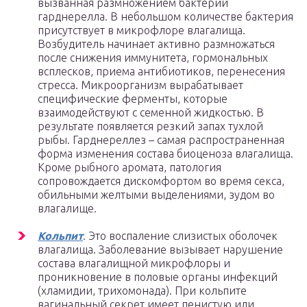
вызванная размножением бактерии
гарднерелла. В небольшом количестве бактерия
присутствует в микрофлоре влагалища.
Возбудитель начинает активно размножаться
после снижения иммунитета, гормональных
всплесков, приема антибиотиков, перенесения
стресса. Микроорганизм вырабатывает
специфические ферменты, которые
взаимодействуют с семенной жидкостью. В
результате появляется резкий запах тухлой
рыбы. Гарднереллез – самая распространенная
форма изменения состава биоценоза влагалища.
Кроме рыбного аромата, патология
сопровождается дискомфортом во время секса,
обильными желтыми выделениями, зудом во
влагалище.
Кольпит
. Это воспаление слизистых оболочек
влагалища. Заболевание вызывает нарушение
состава влагалищной микрофлоры и
проникновение в половые органы инфекций
(хламидии, трихомонада). При кольпите
вагинальный секрет имеет пенистую или