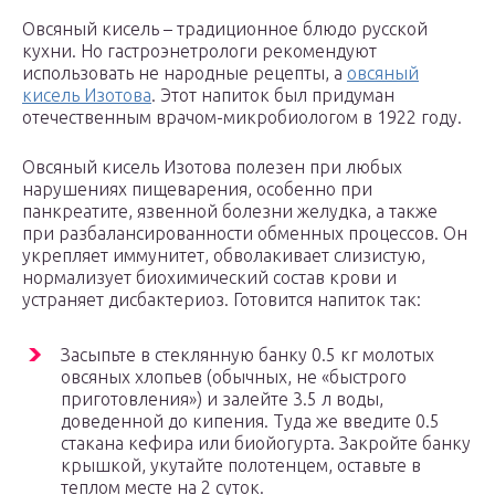
Овсяный кисель – традиционное блюдо русской
кухни. Но гастроэнетрологи рекомендуют
использовать не народные рецепты, а
овсяный
кисель Изотова
. Этот напиток был придуман
отечественным врачом-микробиологом в 1922 году.
Овсяный кисель Изотова полезен при любых
нарушениях пищеварения, особенно при
панкреатите, язвенной болезни желудка, а также
при разбалансированности обменных процессов. Он
укрепляет иммунитет, обволакивает слизистую,
нормализует биохимический состав крови и
устраняет дисбактериоз. Готовится напиток так:
Засыпьте в стеклянную банку 0.5 кг молотых
овсяных хлопьев (обычных, не «быстрого
приготовления») и залейте 3.5 л воды,
доведенной до кипения. Туда же введите 0.5
стакана кефира или биойогурта. Закройте банку
крышкой, укутайте полотенцем, оставьте в
теплом месте на 2 суток.