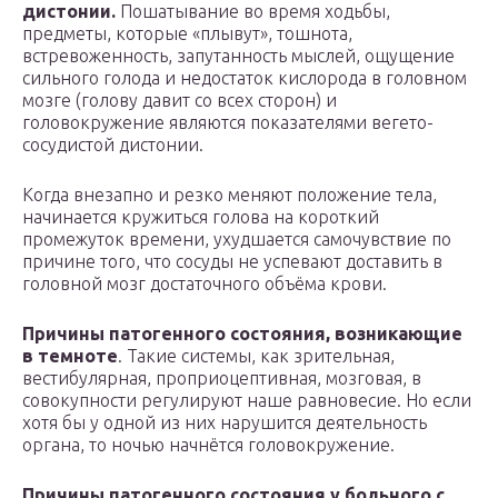
дистонии.
Пошатывание во время ходьбы,
предметы, которые «плывут», тошнота,
встревоженность, запутанность мыслей, ощущение
сильного голода и недостаток кислорода в головном
мозге (голову давит со всех сторон) и
головокружение являются показателями вегето-
сосудистой дистонии.
Когда внезапно и резко меняют положение тела,
начинается кружиться голова на короткий
промежуток времени, ухудшается самочувствие по
причине того, что сосуды не успевают доставить в
головной мозг достаточного объёма крови.
Причины патогенного состояния, возникающие
в темноте
. Такие системы, как зрительная,
вестибулярная, проприоцептивная, мозговая, в
совокупности регулируют наше равновесие. Но если
хотя бы у одной из них нарушится деятельность
органа, то ночью начнётся головокружение.
Причины патогенного состояния у больного с