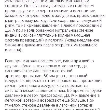
25% больных с давним тяжелым митральным
стенозом. Она вызвана длительным снижением
преднагрузки и склеротическими изменениями
базальных отделов левого желудочка, примыкающих
к митральному кольцу. Если сохраняется синусовый
ритм, то на кривых давления в левом предсердии и
ДЗЛА при изолированном митральном стенозе
видны высокоамплитудные волны A (мощная
систола предсердий) и пологий Y-спад (медленное
снижение давления после открытия митрального
клапана).
Если при митральном стенозе, как и при любых
других заболеваниях левых отделов сердца,
систолическое давление в легочной
артерии превышает 50 мм рт. ст., то правый
желудочек перестает с ним справляться, происходит
дилатация правого желудочка и повышается
диастолическое давление в нем. Во время нагрузки
давление в левом предсердии, ДЗЛА и давление в
легочной артерии возрастают еще больше. При
тяжелом стенозе давление в легочной артерии