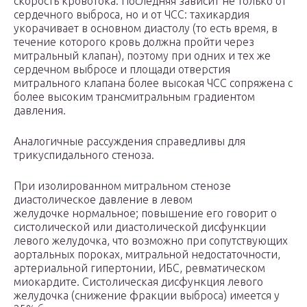
скорость кровотока. Последняя зависит не только от
сердечного выброса, но и от ЧСС: тахикардия
укорачивает в основном диастолу (то есть время, в
течение которого кровь должна пройти через
митральный клапан), поэтому при одних и тех же
сердечном выбросе и площади отверстия
митрального клапана более высокая ЧСС сопряжена с
более высоким трансмитральным градиентом
давления.
Аналогичные рассуждения справедливы для
трикуспидального стеноза.
При изолированном митральном стенозе
диастолическое давление в левом
желудочке нормальное; повышение его говорит о
систолической или диастолической дисфункции
левого желудочка, что возможно при сопутствующих
аортальных пороках, митральной недостаточности,
артериальной гипертонии, ИБС, ревматическом
миокардите. Систолическая дисфункция левого
желудочка (снижение фракции выброса) имеется у