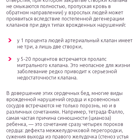
отверстия, при котором закрытые створки клапана
не смыкаются полностью, пропуская кровь в
обратном направлении) у взрослых людей может
проявиться вследствие постепенной дегенерации
клапанов при двух типах врожденных нарушений:
у 1 процента людей артериальный клапан имеет
не три, а лишь две створки,
у 5-20 процентов встречается пролапс
митрального клапана. Это неопасное для жизни
заболевание редко приводит к серьезной
недостаточности клапана.
В довершение этих сердечных бед, многие виды
врожденной нарушений сердца и кровеносных
сосудов встречаются не только порознь, но и в
различных сочетаниях. Например, тетрада Фалло,
самая частая причина синюшности (цианоза)
ребенка, — это сочетание сразу четырех пороков
сердца: дефекта межжелудочковой перегородки,
сужения выхода из правого желудочка (стеноз устья