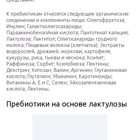
К пребиотикам относятся следующие органические
соединения и компоненты пищи: Олигофруктоза;
Инулин; Галактоолигосахариды;
Парааминобензойная кислота; Пантотенат кальция;
Лактулоза; Лактитол; Олигосахариды грудного
молока; Пищевые волокна (клетчатка); Экстракты
водорослей, дрожжей, моркови, картофеля,
кукурузы, риса, тыквы и чеснока; Ксилит;
Раффиноза; Сорбит; Ксилобиоза; Пектины;
Декстрин; Хитозан; Валин; Аргинин; Глутаминовая
кислота; Глутатион; Убихинон; Каротиноиды;
Витамины А, Е и С; Селен; Эйкозапентаеновая
кислота; Лектины.
Пребиотики на основе лактулозы