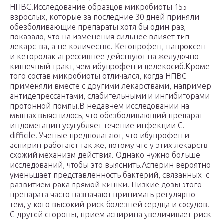
НПВС.Исследование образцов микробиоты 155
взрослых, которые за последние 30 дней приняли
обезболивающие препараты хотя бы один раз,
показало, что на изменения сильнее влияет тип
лекарства, а не количество. Кетопрофен, напроксен
и кеторолак агрессивнее действуют на желудочно-
кишечный тракт, чем ибупрофен и целекосиб.Кроме
того состав микробиоты отличался, когда НПВС
применяли вместе с другими лекарствами, например
антидепрессантами, слабительными и ингибиторами
протонной помпы.В недавнем исследовании на
мышах выяснилось, что обезболивающий препарат
индометацин усугубляет течение инфекции C.
difficile. Ученые предполагают, что ибупрофен и
аспирин работают так же, потому что у этих лекарств
схожий механизм действия. Однако нужно больше
исследований, чтобы это выяснить.Асперин вероятно
уменьшает представленность бактерий, связанных с
развитием рака прямой кишки. Низкие дозы этого
препарата часто назначают принимать регулярно
тем, у кого высокий риск болезней сердца и сосудов.
С другой стороны, прием аспирина увеличивает риск