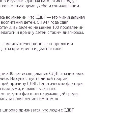
о изучалась данная патология наряду с
стков, мешающими учебе и социализации.
сь во мнении, что СДВГ — это минимальная
воспитания детей. С 1947 года сдвг
тами, выделено не менее 100 проявлений,
дагоги и врачи у детей с таким диагнозом.
 занялись отечественные неврологи и
дарты критериев и диагностики.
дние 30 лет исследования СДВГ значительно
ись. Не существует единой теории,
щей причину СДВГ. Генетические факторы
я важными, и было высказано
жение, что факторы окружающей среды
иять на проявление симптомов.
е широко признается, что люди с СДВГ