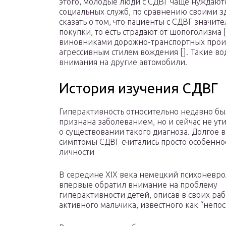
этого, молодые люди с СДВГ чаще нуждают
социальных служб, по сравнению своими з
сказать о том, что пациенты с СДВГ значи
покупки, то есть страдают от шопоголизма 
виновниками дорожно-транспортных проис
агрессивным стилем вождения []. Такие во
внимания на другие автомобили.
История изучения СДВГ
Гиперактивность относительно недавно бы
признана заболеванием, но и сейчас не ут
о существовании такого диагноза. Долгое 
симптомы СДВГ считались просто особенно
личности
В середине XIX века немецкий психоневро
впервые обратил внимание на проблему
гиперактивности детей, описав в своих раб
активного мальчика, известного как “непо