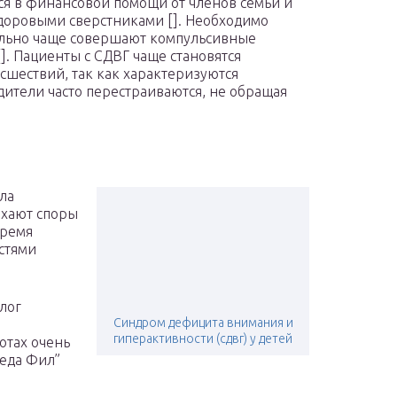
ся в финансовой помощи от членов семьи и
доровыми сверстниками []. Необходимо
тельно чаще совершают компульсивные
[]. Пациенты с СДВГ чаще становятся
шествий, так как характеризуются
дители часто перестраиваются, не обращая
ла
ихают споры
время
стями
лог
Синдром дефицита внимания и
гиперактивности (сдвг) у детей
отах очень
седа Фил”