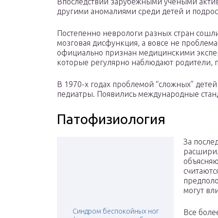
Впоследствии зарубежными учеными активн
другими аномалиями среди детей и подро
Постепенно неврологи разных стран сошли
мозговая дисфункция, а вовсе не проблема 
официально признан медицинскими экспер
которые регулярно наблюдают родители, пе
В 1970-х годах проблемой “сложных” детей
педиатры. Появились международные стан
Патофизиология
За после
расширил
объясняю
считаютс
предполо
могут вл
Синдром беспокойных ног
Все боле