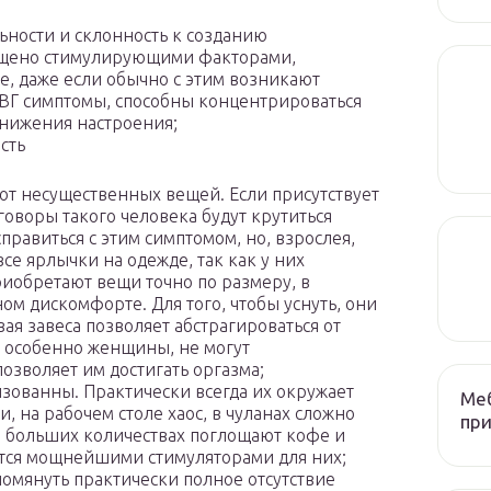
ности и склонность к созданию
ыщено стимулирующими факторами,
, даже если обычно с этим возникают
ВГ симптомы, способны концентрироваться
снижения настроения;
сть
от несущественных вещей. Если присутствует
оворы такого человека будут крутиться
правиться с этим симптомом, но, взрослея,
все ярлычки на одежде, так как у них
риобретают вещи точно по размеру, в
ом дискомфорте. Для того, чтобы уснуть, они
ая завеса позволяет абстрагироваться от
, особенно женщины, не могут
позволяет им достигать оргазма;
зованны. Практически всегда их окружает
Меб
, на рабочем столе хаос, в чуланах сложно
при
в больших количествах поглощают кофе и
ются мощнейшими стимуляторами для них;
омянуть практически полное отсутствие