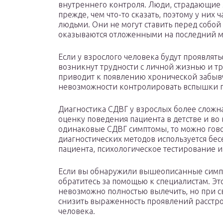
внутреннего контроля. Люди, страдающие 
прежде, чем что-то сказать, поэтому у ни
людьми. Они не могут ставить перед собой
оказываются отложенными на последний м
Если у взрослого человека будут проявлят
возникнут трудности с личной жизнью и тр
приводит к появлению хронической забыв
невозможности контролировать вспышки г
Диагностика СДВГ у взрослых более сложна
оценку поведения пациента в детстве и во
одинаковые СДВГ симптомы, то можно говор
диагностических методов используется бе
пациента, психологическое тестирование 
Если вы обнаружили вышеописанные симпто
обратитесь за помощью к специалистам. Это
невозможно полностью вылечить, но при с
снизить выраженность проявлений расстро
человека.