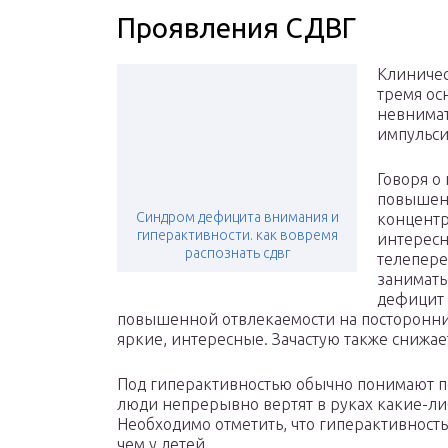
Проявления СДВГ
Клиничес
тремя ос
невнимат
импульси
Говоря о
повышен
Синдром дефицита внимания и
концентр
гиперактивности. как вовремя
интересн
распознать сдвг
телепере
занимать
дефицит 
повышенной отвлекаемости на посторонние
яркие, интересные. Зачастую также снижа
Под гиперактивностью обычно понимают п
люди непрерывно вертят в руках какие-либ
Необходимо отметить, что гиперактивност
чем у детей.