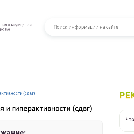
нал о медицине и
ровье
РЕ
ктивности (сдвг)
 и гиперактивности (сдвг)
Что
жание: