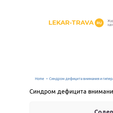
LEKAR-TRAVA
Жур
RU
здо
Home
Синдром дефицита внимания и гипера
Синдром дефицита внимания
Содер