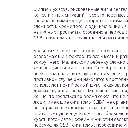
Фильмы ужасов, рискованные виды деятель
конфликтных ситуаций – все это перенас
заставляющими концентрировать внимание
сложности. Кроме того, люди, имеющие СД
на личных проблемах, особенно в период 
СДВГ симптомы включают в себя рассеянно
Больной человек не способен отключиться 
раздражающий фактор, то все мысли и разг
вокруг него. Маленькому ребенку сложно с
человек учится жить с этим. Они обрезают 
повышена тактильная чувствительность. П
противном случае они находятся в постоянн
используют некий белый шум. Такая звуков
других звуков и заснуть. Многие пациенты
концентрироваться во время секса, что не 
люди, имеющие симптомы СДВГ, не органи
беспорядок, в их комнатах разбросаны вещи
найти нужную вещь. Кроме того, больные 
курят, потому что кофеин и никотин явля
перечисляя СДВГ симптомы, необходимо уп