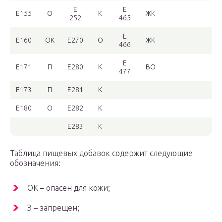
Е
Е
Е155
О
К
ЖК
252
465
Е
Е160
ОК
Е270
О
ЖК
466
Е
Е171
П
Е280
К
ВО
477
Е173
П
Е281
К
Е180
О
Е282
К
Е283
К
Таблица пищевых добавок содержит следующие
обозначения:
ОК – опасен для кожи;
З – запрещен;