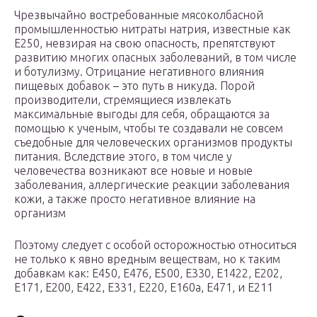
Чрезвычайно востребованные мясоколбасной
промышленностью нитраты натрия, известные как
Е250, невзирая на свою опасность, препятствуют
развитию многих опасных заболеваний, в том числе
и ботулизму. Отрицание негативного влияния
пищевых добавок – это путь в никуда. Порой
производители, стремящиеся извлекать
максимальные выгоды для себя, обращаются за
помощью к ученым, чтобы те создавали не совсем
съедобные для человеческих организмов продукты
питания. Вследствие этого, в том числе у
человечества возникают все новые и новые
заболевания, аллергические реакции заболевания
кожи, а также просто негативное влияние на
организм
Поэтому следует с особой осторожностью относиться
не только к явно вредным веществам, но к таким
добавкам как: Е450, Е476, Е500, Е330, Е1422, Е202,
Е171, Е200, Е422, Е331, Е220, Е160а, Е471, и Е211