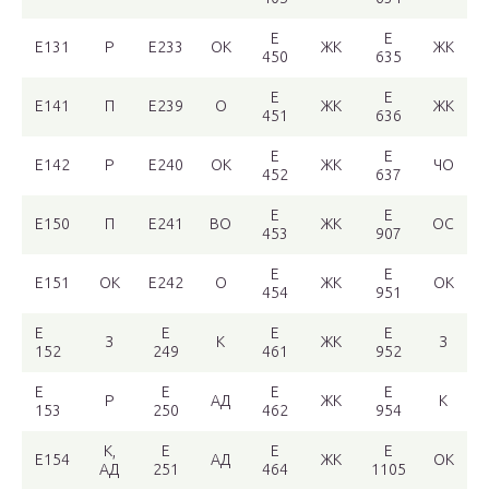
Е
Е
Е131
Р
Е233
ОК
ЖК
ЖК
450
635
Е
Е
Е141
П
Е239
О
ЖК
ЖК
451
636
Е
Е
Е142
Р
Е240
ОК
ЖК
ЧО
452
637
Е
Е
Е150
П
Е241
ВО
ЖК
ОС
453
907
Е
Е
Е151
ОК
Е242
О
ЖК
ОК
454
951
Е
Е
Е
Е
З
К
ЖК
З
152
249
461
952
Е
Е
Е
Е
Р
АД
ЖК
К
153
250
462
954
К,
Е
Е
Е
Е154
АД
ЖК
ОК
АД
251
464
1105