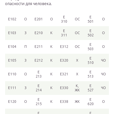
опасности для человека.
Е
Е
Е102
О
Е201
О
ОС
О
310
501
Е
Е
Е103
З
Е210
К
ОС
О
311
502
Е
Е104
П
Е211
К
Е312
ОС
О
503
Е
Е105
З
Е212
К
Е320
Х
ЧО
510
Е
Е
Е110
О
К
Е321
Х
ЧО
213
513
Е
К,
Е
Е111
З
К
Е330
ЧО
214
ЖК
527
Е
Е
Е120
О
К
Е338
ЖК
О
215
620
Е
Е