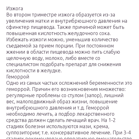
Изжога
Во втором триместре изжога образуется из-за
увеличения матки и внутрибрюшного давления на
сфинктер пищевода. Также причиной может быть
повышенная кислотность желудочного сока.
Избежать изжоги можно, уменьшив количество
съедаемой за прием порции. При постоянном
жжении в области пищевода можно пить слабую
щелочную воду, молоко, либо вместе со
специалистом подобрать препарат для снижения
кислотности в желудке.
Геморрой
Одно из самых частых осложнений беременности это
геморрой. Причин его возникновения множество:
регулярные проблемы со стулом (запор), лишний
вес, малоподвижный образ жизни, повышение
внутрибрюшного давления и т.д. Геморрой
необходимо лечить, а подбор лекарственного
средства должен сделать лечащий врач. На 1-2
стадиях болезни используются мази, крема,
суппозитории; т.е. консервативное лечение. При 3-4
стадиях рекомендовано оперативное вмешательство