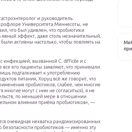
-гастроэнтеролог и руководитель
рофлоре Университета Миннесоты, не
ил, что был удивлен, что пробиотики
 явный эффект, даже столь незначительный.
ы были активны настолько, чтобы повлиять на
Меб
при
 инфекцией, вызванной C. difficile и с
 все его пациенты заявляют, что принимали
а лишь подталкивает к употреблению
уктов питания, Хоруц всё же говорит, что
рименения пробиотиков, слабее, чем многие
 многие могут с ним не согласиться), я не
ельств, по меньшей мере в отношении
жительном влиянии приёма пробиотиков», —
ется очевидная нехватка рандомизированных
о безопасности пробиотиков — именно эту