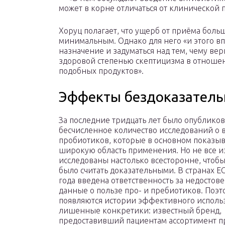
может в корне отличаться от клинической 
Хоруц полагает, что ущерб от приёма боль
минимальным. Однако для него «и этого вп
назначение и задуматься над тем, чему ве
здоровой степенью скептицизма в отношен
подобных продуктов».
Эффекты бездоказатель
За последние тридцать лет было опублико
бесчисленное количество исследований о 
пробиотиков, которые в основном показы
широкую область применения. Но не все и
исследованы настолько всесторонне, чтоб
было считать доказательными. В странах ЕС
года введена ответственность за недостов
данные о пользе про- и пребиотиков. Поэт
появляются истории эффективного исполь
лишенные конкретики: известный бренд,
предоставивший пациентам ассортимент п