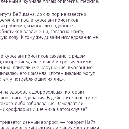
енный в журнале Annals of internal medicine.
итута Вейцмана, до сих пор неизвестно
ремя или после курса антибиотиков
микробиома, и могут ли подобные
биотиков различен и, согласно Найту,
ую дозу. К тому же, дизайн исследования не
е курса антибиотиков связаны с рядом
ми, ожирением, аллергией и хроническими
нению, длительные нарушения, вызванные
ималась его команда, «потенциально могут
там у потребляющих их лиц».
ли на здоровых добровольцах, которым
чного исследования. В действительности же
какого-либо заболевания. Замедлят ли
 микрофлоры кишечника в этом случае?
тривается данный вопрос», — говорит Найт.
в здоровым субъектам, ситуация с которыми