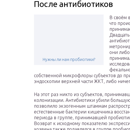
После антибиотиков
В своём 
что прои
принимае
Двадцать
антибиот
метронид
они либо
принимал
Нужны ли нам пробиотики?
исследов
фекально
собственной микрофлоры субъектов до пр
эндоскопии верхней части ЖКТ, либо ничег
На этот раз никто из субъектов, принимав
колонизации. Антибиотики убили большую 
позволило экзогенным штаммам распростра
естественные бактерии кишечника восстан
периода в группе, принимавшей пробиотик
Возврат к исходному показателю экспресс
хозяина также подавлялся в группе проби