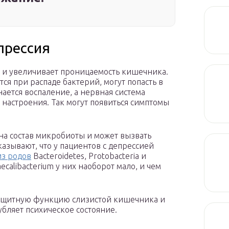
прессия
 и увеличивает проницаемость кишечника.
ся при распаде бактерий, могут попасть в
ается воспаление, а нервная система
 настроения. Так могут появиться симптомы
 на состав микробиоты и может вызвать
азывают, что у пациентов с депрессией
из родов
Bacteroidetes, Protobacteria и
aecalibacterium у них наоборот мало, и чем
 защитную функцию слизистой кишечника и
убляет психическое состояние.