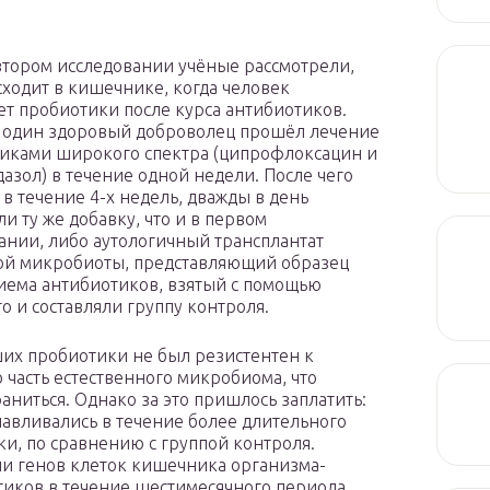
втором исследовании учёные рассмотрели,
сходит в кишечнике, когда человек
т пробиотики после курса антибиотиков.
 один здоровый доброволец прошёл лечение
иками широкого спектра (ципрофлоксацин и
азол) в течение одной недели. После чего
 в течение 4-х недель, дважды в день
и ту же добавку, что и в первом
ании, либо аутологичный трансплантат
й микробиоты, представляющий образец
иема антибиотиков, взятый с помощью
о и составляли группу контроля.
ших пробиотики не был резистентен к
часть естественного микробиома, что
ниться. Однако за это пришлось заплатить:
авливались в течение более длительного
и, по сравнению с группой контроля.
ии генов клеток кишечника организма-
отиков в течение шестимесячного периода