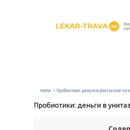
LEKAR-TRAVA
Жур
RU
здо
Home
Пробиотики: деньги в унитаз или тог
Пробиотики: деньги в унитаз
Содер