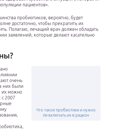
популяции пациентов».
шинства пробиотиков, вероятно, будет
олне достаточно, чтобы прекратить их
рить. Полагаю, лечащий врач должен обладать
ии заявлений, которые делают касательно
ны?
вано
влиянии
вают очень
з них были
ы их можно
 с 2007
ерные
ому
Что такое пробиотики и нужно
зования,
ли включать их в рацион
робиотика,