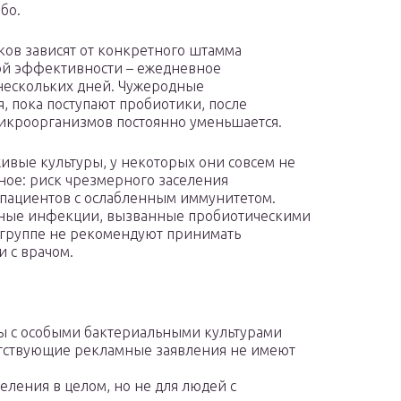
бо.
ков зависят от конкретного штамма
ой эффективности – ежедневное
 нескольких дней. Чужеродные
 пока поступают пробиотики, после
икроорганизмов постоянно уменьшается.
вые культуры, у некоторых они совсем не
ное: риск чрезмерного заселения
я пациентов с ослабленным иммунитетом.
зные инфекции, вызванные пробиотическими
й группе не рекомендуют принимать
 с врачом.
кты с особыми бактериальными культурами
етствующие рекламные заявления не имеют
еления в целом, но не для людей с