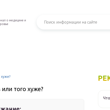
нал о медицине и
ровье
РЕ
о хуже?
 или того хуже?
Что
жание: