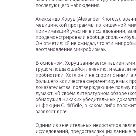
последующего наблюдения.
Александр Хоруц (Alexander Khoruts), врач
медицинской программы по кишечной мик
принимавший участия в исследовании, заяв
продемонстрировали вообще сколь-нибудь
Он отметил: «Я не ожидал, что эти микроб
восстановление микробиома».
В основном, Хоруц занимается пациентами с
трудом поддающейся лечению, и едва ли не
пробиотики. Хотя он и не спорит с ними, 
большего количества ферментируемых прод
доказательства, подтверждающие пользу п
думают. «В своём литературном обзоре (хотя
обнаружил никаких убедительных доказат
инфекции C. difficile, о каком-либо поло
заявляет врач.
Одним из значительных недостатков явля
исследований, предоставляющих данные п