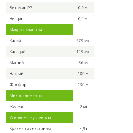
Витамин РР
0,9 мг
Ниацин
0,4 мг
Макроэлементы
Калий
579 мкг
Кальций
119 мкг
Магний
36 мг
Натрий
100 мг
Фосфор
130 мг
Микроэлементы
Железо
2 мг
Усвояемые углеводы
Крахмал и декстрины
3,9 г