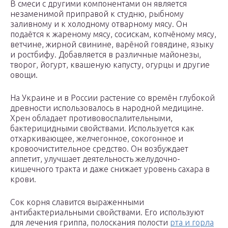
В смеси с другими компонентами он является
незаменимой приправой к студню, рыбному
заливному и к холодному отварному мясу. Он
подаётся к жареному мясу, сосискам, копчёному мясу,
ветчине, жирной свинине, варёной говядине, языку
и ростбифу. Добавляется в различные майонезы,
творог, йогурт, квашеную капусту, огурцы и другие
овощи.
На Украине и в России растение со времён глубокой
древности использовалось в народной медицине.
Хрен обладает противовоспалительными,
бактерицидными свойствами. Используется как
отхаркивающее, желчегонное, сокогонное и
кровоочистительное средство. Он возбуждает
аппетит, улучшает деятельность желудочно-
кишечного тракта и даже снижает уровень сахара в
крови.
Сок корня славится выраженными
антибактериальными свойствами. Его используют
для лечения гриппа, полоскания полости
рта и горла