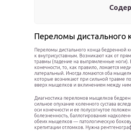
Содер
Переломы дистального к
Переломы дистального конца бедренной ко
к внутрисуставным. Возникают как от прям
травмы (падение на выпрямленные ноги). 
конечности, то, как правило, ломается м
латеральный. Иногда ломаются оба мыщелк
которые возникают при сильной травме по
вверх мыщелков и вклинением между ними
Диагностика переломов мыщелков бедренн
сильное опухание коленного сустава всле
оси конечности и ее полусогнутое положе
болезненность, баллотирования надколенн
обеих мыщелков — патологическую бокову
крепитации отломков. Нужна рентгенограф