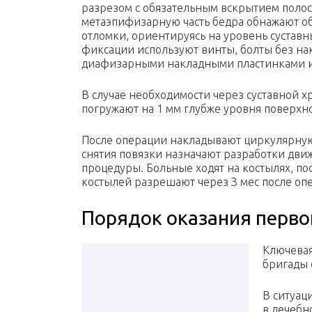
разрезом с обязательным вскрытием полос
метаэпифизарную часть бедра обнажают о
отломки, ориентируясь на уровень суставн
фиксации используют винты, болты без нак
диафизарными накладными пластинками 
В случае необходимости через суставной 
погружают на 1 мм глубже уровня поверхн
После операции накладывают циркулярную 
снятия повязки назначают разработки движ
процедуры. Больные ходят на костылях, пос
костылей разрешают через З мес после оп
Порядок оказания перв
Ключевая
бригады 
В ситуац
в лечебн