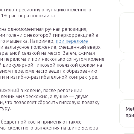
противо-пресионную пункцию коленного
л 1% раствора новокаина.
на одномоментная ручная репозиция,
нии голени с некоторой гиперкоррекцией в
ого мыщелка. Например,
при переломе
ни вальгусное положение, смещенный вверх
ральной связкой на место. Затем, сжимая
и перелома и при несколько согнутом колене
ой циркулярной гипсовой повязкой сроком на
тавном переломе часто ведет к образованию
ти и изгибно-разгибательной контрактуре.
движений в колене, после репозиции
еденными чрескожно, а лучше — двумя
 что позволяет сбросить гипсовую повязку
туру.
Меб
при
 бедренной кости применяют также
мы скелетного вытяжения на шине Белера