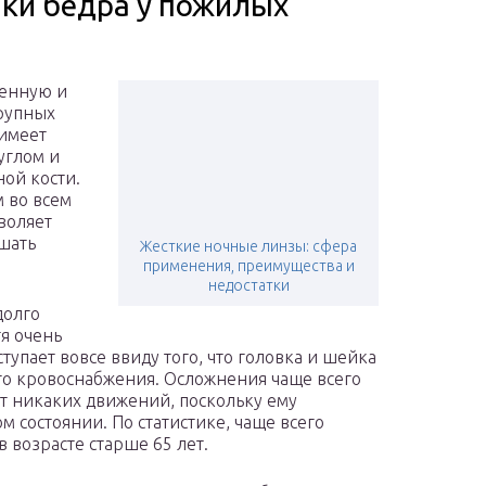
ки бедра у пожилых
ренную и
крупных
 имеет
углом и
ой кости.
м во всем
воляет
ршать
Жесткие ночные линзы: сфера
применения, преимущества и
недостатки
долго
тя очень
упает вовсе ввиду того, что головка и шейка
го кровоснабжения. Осложнения чаще всего
ет никаких движений, поскольку ему
м состоянии. По статистике, чаще всего
 возрасте старше 65 лет.