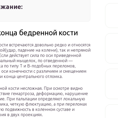
жание:
онца бедренной кости
сти встречаются довольно редко и относятся
ой(удар, падение на колени), так и непрямой
Если действует сила по оси приведенной
едиальный мыщелок, по отведенной —
а по типу Т и В-подобных переломов,
 оси конечности с различием и смещением
 конца центрального отломка.
ой кости несложная. При осмотре видно
дствие гемартроза, деформацию, нарушение
ние. При пальпации определяют локальную
ика, четкую флюктуацию, а при переломах
ю подвижность в коленном суставе и
ия в двух проекциях.