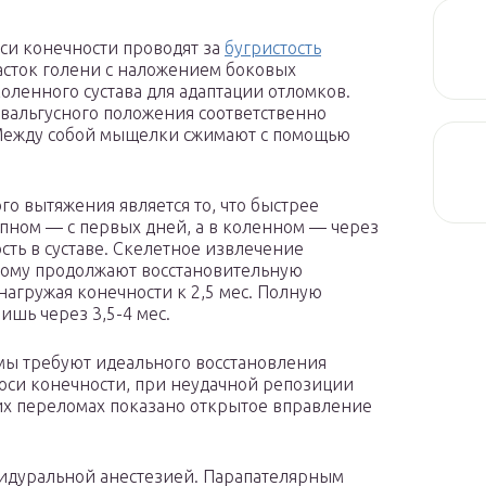
 оси конечности проводят за
бугристость
асток голени с наложением боковых
оленного сустава для адаптации отломков.
 вальгусного положения соответственно
. Между собой мыщелки сжимают с помощью
о вытяжения является то, что быстрее
опном — с первых дней, а в коленном — через
сть в суставе. Скелетное извлечение
ьному продолжают восстановительную
нагружая конечности к 2,5 мес. Полную
ишь через 3,5-4 мес.
омы требуют идеального восстановления
 оси конечности, при неудачной репозиции
х переломах показано открытое вправление
идуральной анестезией. Парапателярным