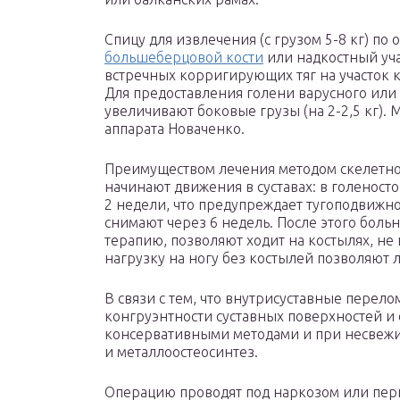
Спицу для извлечения (с грузом 5-8 кг) по
большеберцовой кости
или надкостный уч
встречных корригирующих тяг на участок к
Для предоставления голени варусного или
увеличивают боковые грузы (на 2-2,5 кг)
аппарата Новаченко.
Преимуществом лечения методом скелетног
начинают движения в суставах: в голеност
2 недели, что предупреждает тугоподвижно
снимают через 6 недель. После этого бол
терапию, позволяют ходит на костылях, не 
нагрузку на ногу без костылей позволяют л
В связи с тем, что внутрисуставные перел
конгруэнтности суставных поверхностей и
консервативными методами и при несвежи
и металлоостеосинтез.
Операцию проводят под наркозом или пер