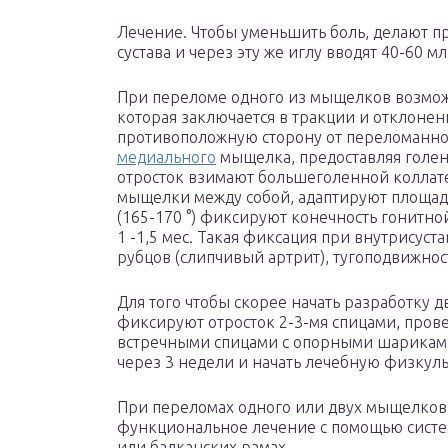
Лечение. Чтобы уменьшить боль, делают 
сустава и через эту же иглу вводят 40-60 м
При переломе одного из мыщелков возмож
которая заключается в тракции и отклоне
противоположную сторону от переломанн
медиального
мыщелка, предоставляя голе
отросток взимают большеголенной коллате
мыщелки между собой, адаптируют площад
(165-170 °) фиксируют конечность гонитн
1 -1,5 мес. Такая фиксация при внутрисус
рубцов (слипчивый артрит), тугоподвижнос
Для того чтобы скорее начать разработку 
фиксируют отросток 2-3-мя спицами, пров
встречными спицами с опорными шариками,
через 3 недели и начать лечебную физкуль
При переломах одного или двух мыщелков
функциональное лечение с помощью систе
или балканских рамах.