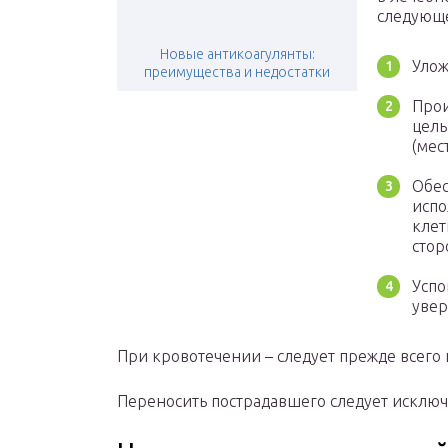
следующе
Новые антикоагулянты:
Улож
преимущества и недостатки
Прои
цель
(мес
Обес
испо
клет
стор
Успо
увер
При кровотечении – следует прежде всего и
Переносить пострадавшего следует исключ