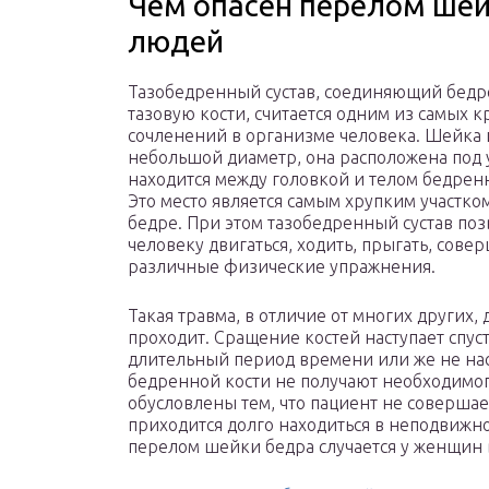
Чем опасен перелом шей
людей
Тазобедренный сустав, соединяющий бед
тазовую кости, считается одним из самых 
сочленений в организме человека. Шейка
небольшой диаметр, она расположена под 
находится между головкой и телом бедренн
Это место является самым хрупким участко
бедре. При этом тазобедренный сустав поз
человеку двигаться, ходить, прыгать, сове
различные физические упражнения.
Такая травма, в отличие от многих других, 
проходит. Сращение костей наступает спус
длительный период времени или же не наст
бедренной кости не получают необходимо
обусловлены тем, что пациент не соверша
приходится долго находиться в неподвижно
перелом шейки бедра случается у женщин в