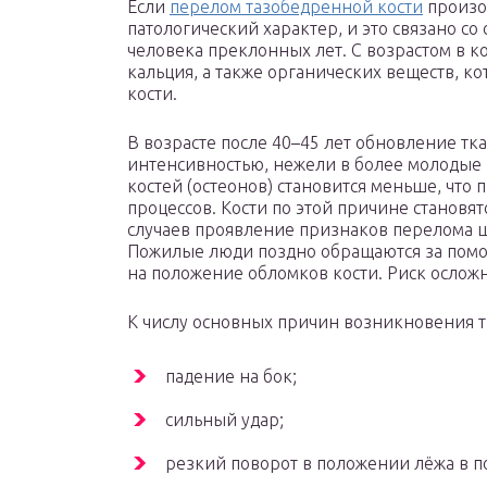
Если
перелом тазобедренной кости
произош
патологический характер, и это связано с
человека преклонных лет. С возрастом в 
кальция, а также органических веществ, к
кости.
В возрасте после 40–45 лет обновление тк
интенсивностью, нежели в более молодые
костей (остеонов) становится меньше, что
процессов. Кости по этой причине становя
случаев проявление признаков перелома ш
Пожилые люди поздно обращаются за помощь
на положение обломков кости. Риск осложн
К числу основных причин возникновения т
падение на бок;
сильный удар;
резкий поворот в положении лёжа в по