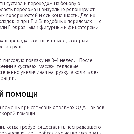
ти сустава и переходом на боковую
бласть перелома и визуально репонируют
ых поверхностей и ось конечности. Для их
ладок, а при Т и В-подобных переломах — с
или Г-образными фигурными фиксаторами.
хрящ проводят костный штифт, который
ости хряща.
гипсовую повязку на 3-4 недели. После
ений в суставах, массаж, тепловые
тепенно увеличивая нагрузку, а ходить без
ерации.
ой помощи
 помощь при серьезных травмах ОДА – вызов
скорой помощи.
ии, когда требуется доставить пострадавшего
ое учреждение, необходимо четко следовать